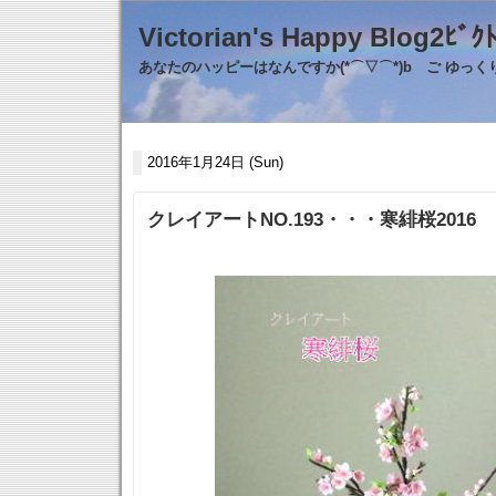
Victorian's Happy Blo
あなたのハッピーはなんですか(*⌒▽⌒*)b ご ゆっ
2016年1月24日 (Sun)
クレイアートNO.193・・・寒緋桜2016