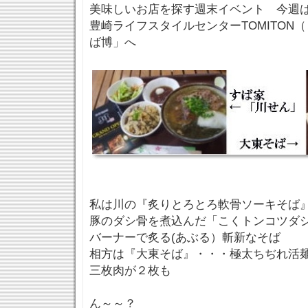
美味しいお店を探す週末イベント 今週
豊崎ライフスタイルセンターTOMITON
ば博」へ
私は川の『炙りとろとろ軟骨ソーキそば
豚のダシ骨を煮込んだ「こくトンコツダ
バーナーで炙る(あぶる）斬新なそば
相方は『大東そば』・・・極太ちぢれ活
三枚肉が２枚も
ん～～？