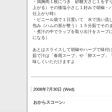
・鶏胸肉１枚につき 砂糖大さじ１をす
上がる）その後塩小さじ１好みで胡椒・
仕上がり時）
・ビニール袋で１日置いて 水で洗い流
包み（ハムの形が整う）１５分茹でその
・煮汁の中でラップを取り出汁をスープ
になる）
あとはスライスして胡椒やハーブで味付け
茹で汁は「春雨スープ」や「卵スープ」
味しくいただけますよ
2008年7月30日 (Wed)
おからスコーン♪