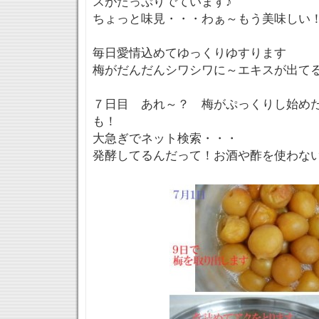
スがたっぷりでています♪
ちょっと味見・・・わぁ～もう美味しい
毎日愛情込めてゆっくりゆすります
梅がだんだんシワシワに～エキスが出て
７日目 あれ～？ 梅がぷっくりし始め
も！
大急ぎでネット検索・・・
発酵してるんだって！お酒や酢を使わな