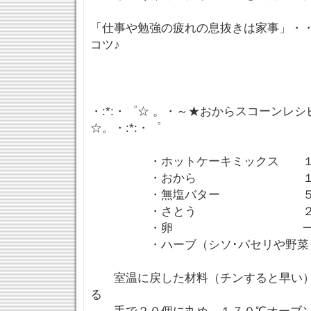
「仕事や勉強の疲れの息抜きは家事」・
コツ♪
・:*:・゜☆ 。・～★おからスコーンレシピ
☆。・:*:・゜
・ホットケーキミックス １袋
・おから １０
・無塩バター ５
・さとう ２０ｇ
・卵 一
・ハーブ（シソ･パセリや野菜）
室温に戻した材料（チンすると早い）
る