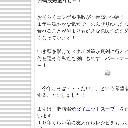
沖縄長寿危うし～！
おそらくエンゲル係数が１番高い沖縄！
１年中穏やかな気候で のんびりゆった
食べることが何よりも好きな県民性のた
くなっています！
いま県を挙げてメタボ対策が真剣に行わ
何を隠そう私達も例にもれず パートナ
～！
「今年こそは・・・たい！」という希望
することにしました！
まずは「脂肪燃焼
ダイエットスープ
」を
います
１０年くらい前に友人からレシピをもら