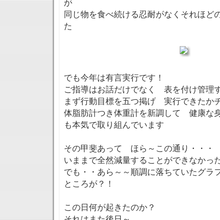
が
同じ物を食べ続ける忍耐がなくそれほど
た
でも今年は有言実行です！
ご指導はお話だけでなく 表を付け管理
まず行動目標を五つ掲げ 実行できたか
体脂肪計つき体重計を新調して 健康な
も本気で取り組んでいます
その甲斐あって ほら～この通り・・・
いままで全然減量することができなかっ
でも・・あら～～順調に落ちていたグラ
ところが？！
この日何が起きたのか？
それはまた後日～