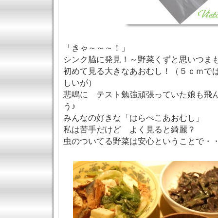
「きゃ～～～！」
シンク脇に発見！～野菜くずと思いつま
初めて見る大きなあおむし！（５ｃｍで
しいが）
悲鳴に テスト勉強頑張っていた娘も飛
う♪
みんなの好きな「はらぺこあおむし」
私は苦手だけど よく見ると綺麗？
虫のついてる野菜は安心ということで・・