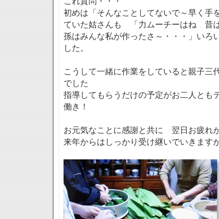
これ質問・・・
初めは「そんなことしてないで～早く手
ていた姑さんも 「力ムーチーはね 昔
孫はみんな私が作ったさ～・・・」いろ
した。
こうして一緒に作業をしていると親子三
でした
指導してもらうだけの予定がお二人とも
働き！
お元気なことに感謝と共に 翌日お疲れ
来年からはしっかり受け継いでいきます