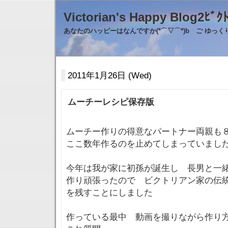
Victorian's Happy Blo
あなたのハッピーはなんですか(*⌒▽⌒*)b ご ゆっ
2011年1月26日 (Wed)
ムーチーレシピ保存版
ムーチー作りの得意なパートナー両親も
ここ数年作るのを止めてしまっていまし
今年は我が家に初孫が誕生し 長男と一
作り頑張ったので ビクトリアン家の伝
を残すことにしました
作っている最中 動画を撮りながら作り