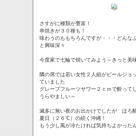
さすがに種類が豊富！
串焼きが３０種も！
味わうのももちろんですが・・・どんな
と興味深々
今度家で七輪で焼いてみよう～きっと美味
隣の席では若い女性２人組がビールジョ
ていました
グレープフルーツサワー２ｃｍで酔って
うらやましい～
滅多に無い夜のお出かけでしたが ほろ
夏日（２６℃）の続く沖縄！
もう少し風が冷たければ気持ちよかった