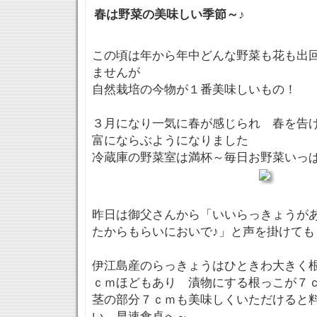
春は野菜の美味しい季節～♪
この頃は年から年中どんな野菜も花も出
ませんが
自然栽培の今物が１番美味しいもの！
３月になり一気に春が感じられ 春を告
富にならぶようになりました
冷蔵庫の野菜室は満杯～毎日お野菜いっ
昨日は御父さんから「いいらっきょうが
たからもらいにおいで♪」と声を掛けても
伊江島産のらっきょうはひときわ大きく
ｃｍほどもあり 漬物にする根っこが７
茎の部分７ｃｍも美味しくいただけると
い 早速食卓へ～