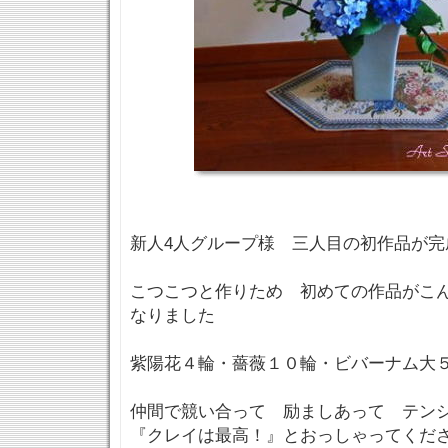
新人4人グループ様 三人目の初作品が完
こつこつと作りため 初めての作品がこ
なりました
紫陽花４輪・薔薇１０輪・ビバーナム大
仲間で競い合って 励ましあって テン
『クレイは最高！』とおっしゃってくださる