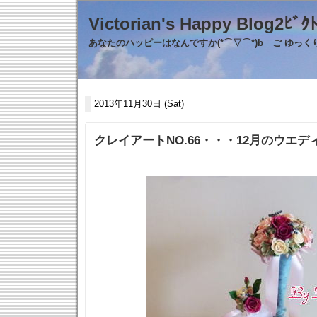
Victorian's Happy Blo
あなたのハッピーはなんですか(*⌒▽⌒*)b ご ゆっ
2013年11月30日 (Sat)
クレイアートNO.66・・・12月のウエ