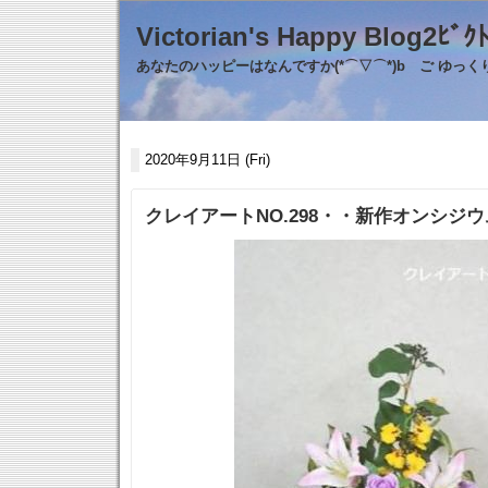
Victorian's Happy Blo
あなたのハッピーはなんですか(*⌒▽⌒*)b ご ゆっ
2020年9月11日 (Fri)
クレイアートNO.298・・新作オンシジ