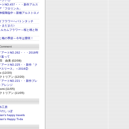
ージア①
トNO.457・・・新作アルス
ア「フロリンカ」
神様降臨中～新種アルストロメ
イフラワーへバトンタッチ
～まだまだ♪
ェルカムフラワー～桜と桃と秋
と梅の季節～今年は豊咲！
 Comment
アートNO.262・・・2018年
り返って
田 由美 (02/08)
アートNO.225・・新作「ク
マスリース」～2016②
o (12/20)
クトリアン (12/20)
アートNO.221・・新作プレ
トアレンジ
omi (11/05)
クトリアン (11/05)
NS工房
ぎのしっぽ
rian's happy travels
rian's Happy Ti-da