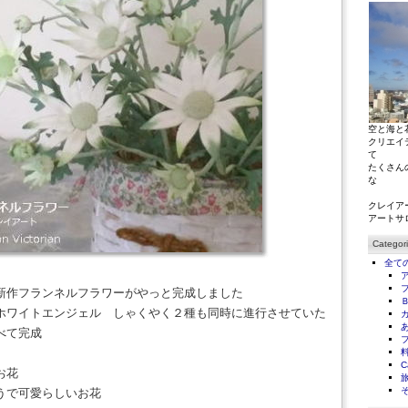
空と海と
クリエイ
て
たくさん
な
クレイア
アートサ
Categor
全て
新作フランネルフラワーがやっと完成しました
ホワイトエンジェル しゃくやく２種も同時に進行させていた
べて完成
C
お花
うで可愛らしいお花