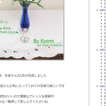
3
2
1
2023
1
1
1
9
8
7
5
4
3
2
1
2022
1
1
1
9
7
6
5
品 生徒さん3人目が完成しました
4
3
1
生徒さんが気に入ってくれての完成で嬉しいです
2021
1
1
相性がいいので素敵なアレンジを模索中
8
7
ルな一輪挿しで楽しんでくださいね
6