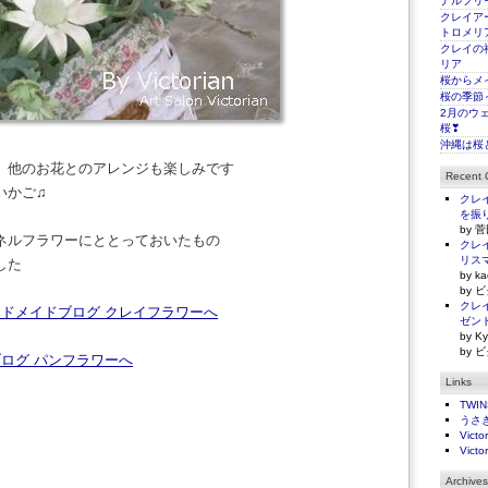
ナルフリ
クレイアー
トロメリ
クレイの
リア
桜からメ
桜の季節
2月のウ
桜❣
沖縄は桜
 他のお花とのアレンジも楽しみです
Recent
いかご♫
クレイ
を振
by 菅
ネルフラワーにととっておいたもの
クレイ
リス
した
by ka
by ビ
クレイ
ゼン
by Ky
by ビ
Links
TWI
うさ
Victo
Victo
Archives