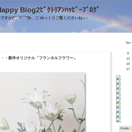
's Happy Blog2ﾋﾞｸﾄﾘｱﾝﾊｯﾋﾟｰﾌﾞﾛｸ
すか(*⌒▽⌒*)b ご ゆっくりご覧くださいね～♪
Sun
6
5・・・新作オリジナル「フランネルフラワー」
13
20
27
Profile