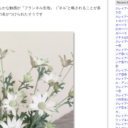
Recent E
らかな触感が『フランネル生地』（“ネル”と略されることが多
クレイアー
ラ①
の名がつけられたそうです
クレイアー
トロメリ
ガーベラ
のガーベ
ガーベラ
ジナルは2
クレイアー
ー④
クレイアー
ジア⑤パ
クレイアー
ジア⑤ア
②
クレイアー
ジア③④
クレイアー
ル・アン
クレイアー
ー②
クレイアー
イ白百合
クレイアー
ジア②＆
カ」
クレイアー
リップ＆
クレイアー