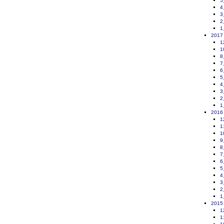
5
4
3
2
1
2017
1
1
8
7
6
5
4
3
2
1
2016
1
1
1
9
8
7
6
5
4
3
2
1
2015
1
1