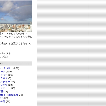
花・・・そして人が好き！
ティブなライフスタイルを通し
の出会いと交流ができたらいい
ーティスト
ロン主宰
ies
のカテゴリー
(861)
アート
(615)
フラワー
(16)
ＢＯＯＫ
(5)
カルチャー
(47)
あいさつ
(13)
ファミリー
(35)
料理
(28)
afe＆Restaurant
(29)
旅行
(37)
その他
(36)