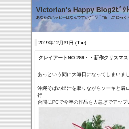
Victorian's Happy Blo
あなたのハッピーはなんですか(*⌒▽⌒*)b ご ゆっ
2019年12月31日 (Tue)
クレイアートNO.286・・新作クリスマ
あっという間に大晦日になってしまいました(
沖縄そばの出汁を取りながらソーキと肩
行
合間にPCで今年の作品を大急ぎでアップいた