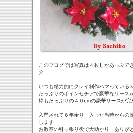
このブログでは写真は４枚しかあっぷで
介
いつも精力的にクレイ制作ハマっているSac
たっぷりのポインセチアで豪華なリース
柊もたっぷりの４０cmの豪華リースが完
入門されて６年余り 入った当時からの
します
お教室の引っ張り役で大助かり ありが