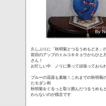
久しぶりに「秋明菊とつるうめもどき」
前回のアップのトルコキキョウからひと月た
さん！
お忙しい中 ノリに乗って頑張っておら
ブルーの花器も素敵！これまでの秋明菊
たモダン和
秋明菊をぐるっと取り囲んだつるうめも
わらないのが残念です