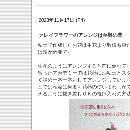
2023年11月17日 (Fri)
クレイフラワーのアレンジは至難の業
粘土で作成したお花は生花より数倍も重
は技が必要です
生花のようにアレンジすると前に倒れて
習ったアカデミーでは花器に油粘土とス
く詰め一本一本刺してアレンジしていま
室では私流に何度も花器の使いまわしが
きるように抜き差しＯＫの投げ入れの方