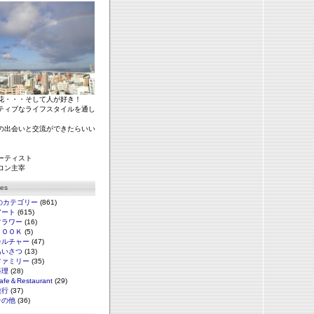
花・・・そして人が好き！
ティブなライフスタイルを通し
の出会いと交流ができたらいい
ーティスト
ロン主宰
ies
のカテゴリー
(861)
アート
(615)
フラワー
(16)
ＢＯＯＫ
(5)
カルチャー
(47)
あいさつ
(13)
ファミリー
(35)
料理
(28)
afe＆Restaurant
(29)
旅行
(37)
その他
(36)