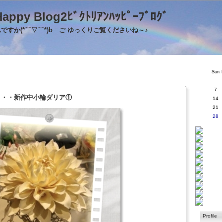
's Happy Blog2ﾋﾞｸﾄﾘｱﾝﾊｯﾋﾟｰﾌﾞﾛｸ
すか(*⌒▽⌒*)b ご ゆっくりご覧くださいね～♪
Sun
7
9・・・新作中小輪ダリア①
14
21
28
Profile