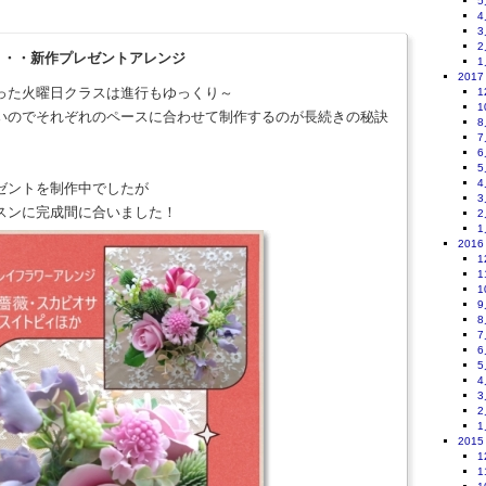
5
4
3
2
8・・・新作プレゼントアレンジ
1
2017
った火曜日クラスは進行もゆっくり～
1
1
いのでそれぞれのペースに合わせて制作するのが長続きの秘訣
8
7
6
5
4
ゼントを制作中でしたが
3
スンに完成間に合いました！
2
1
2016
1
1
1
9
8
7
6
5
4
3
2
1
2015
1
1