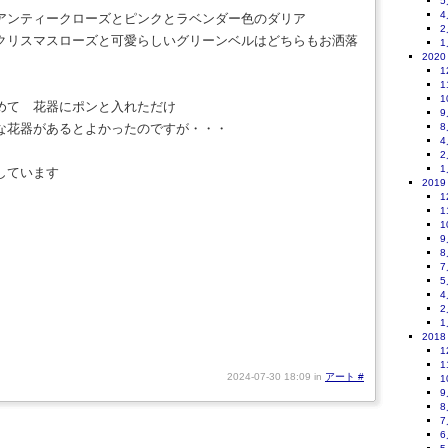
5
4
アンティークローズとピンクとラベンダー色のダリア
2
クリスマスローズと可愛らしいグリーンベルはどちらもお洒落
1
2020
1
1
1
めて 花器にポンと入れただけ
9
な花器があるとよかったのですが・・・
8
4
2
1
しています
2019
1
1
1
9
8
7
5
4
2
1
2018
1
1
2024-07-30 18:09 in
アート
#
1
9
8
7
6