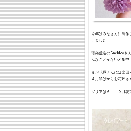
今年はみなさんに制作
しました
猪突猛進のSachik
んなことがないと集中して
まだ花屋さんには出回
４月半ばからお花屋さ
ダリアは６～１０月花