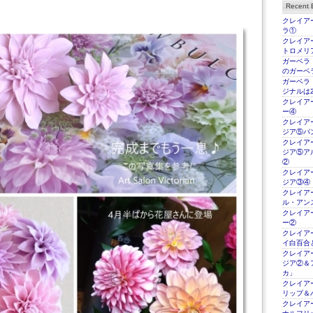
Recent E
クレイアー
ラ①
クレイアー
トロメリ
ガーベラ
のガーベ
ガーベラ
ジナルは2
クレイアー
ー④
クレイアー
ジア⑤パ
クレイアー
ジア⑤ア
②
クレイアー
ジア③④
クレイアー
ル・アン
クレイアー
ー②
クレイアー
イ白百合
クレイアー
ジア②＆
カ」
クレイアー
リップ＆
クレイアー