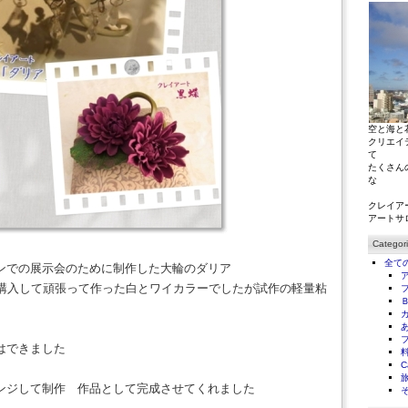
空と海と
クリエイ
て
たくさん
な
クレイア
アートサ
Categor
全て
ンでの展示会のために制作した大輪のダリア
を購入して頑張って作った白とワイカラーでしたが試作の軽量粘
はできました
C
ンジして制作 作品として完成させてくれました