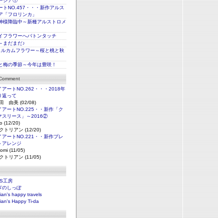
ージア①
トNO.457・・・新作アルス
ア「フロリンカ」
神様降臨中～新種アルストロメ
イフラワーへバトンタッチ
～まだまだ♪
ェルカムフラワー～桜と桃と秋
と梅の季節～今年は豊咲！
 Comment
アートNO.262・・・2018年
り返って
田 由美 (02/08)
アートNO.225・・新作「ク
マスリース」～2016②
o (12/20)
クトリアン (12/20)
アートNO.221・・新作プレ
トアレンジ
omi (11/05)
クトリアン (11/05)
NS工房
ぎのしっぽ
rian's happy travels
rian's Happy Ti-da