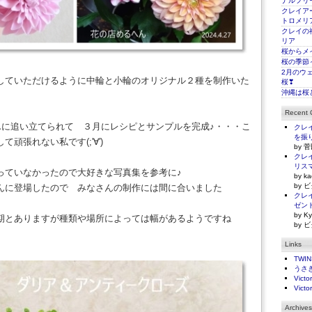
ナルフリ
クレイアー
トロメリ
クレイの
リア
桜からメ
桜の季節
2月のウ
していただけるように中輪と小輪のオリジナル２種を制作いた
桜❣
沖縄は桜
Recent
oさんに追い立てられて ３月にレシピとサンプルを完成♪・・・こ
クレイ
を振
頑張れない私です(;'∀')
by 菅
クレイ
リス
っていなかったので大好きな写真集を参考に♪
by ka
by ビ
んに登場したので みなさんの制作には間に合いました
クレイ
ゼン
by Ky
期とありますが種類や場所によっては幅があるようですね
by ビ
Links
TWI
うさ
Victo
Victo
Archives