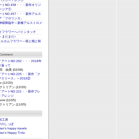
パンジーアレンジ
トNO.458・・・新作オリジ
ージア①
トNO.457・・・新作アルス
ア「フロリンカ」
神様降臨中～新種アルストロメ
イフラワーへバトンタッチ
～まだまだ♪
ェルカムフラワー～桜と桃と秋
 Comment
アートNO.262・・・2018年
り返って
田 由美 (02/08)
アートNO.225・・新作「ク
マスリース」～2016②
o (12/20)
クトリアン (12/20)
アートNO.221・・新作プレ
トアレンジ
omi (11/05)
クトリアン (11/05)
NS工房
ぎのしっぽ
rian's happy travels
rian's Happy Ti-da