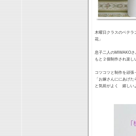
木曜日クラスのベテラ
花」
息子二人のMIWAK
もと２個制作され楽し
コツコツと制作を頑張
「お嫁さんににあげた
と気前がよく 嬉しいよう