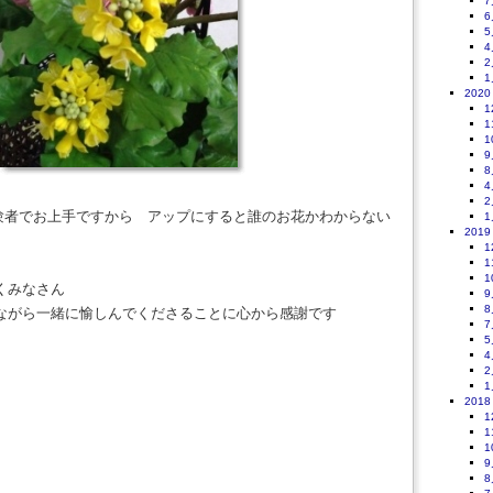
7
6
5
4
2
1
2020
1
1
1
9
8
4
2
経験者でお上手ですから アップにすると誰のお花かわからない
1
2019
1
1
1
沸くみなさん
9
8
ながら一緒に愉しんでくださることに心から感謝です
7
5
4
2
1
2018
1
1
1
9
8