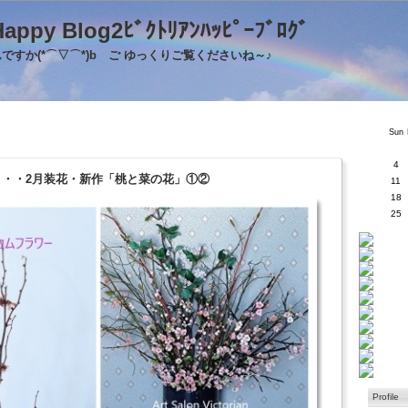
's Happy Blog2ﾋﾞｸﾄﾘｱﾝﾊｯﾋﾟｰﾌﾞﾛｸ
すか(*⌒▽⌒*)b ご ゆっくりご覧くださいね～♪
Sun
4
0・・・2月装花・新作「桃と菜の花」①②
11
18
25
Profile