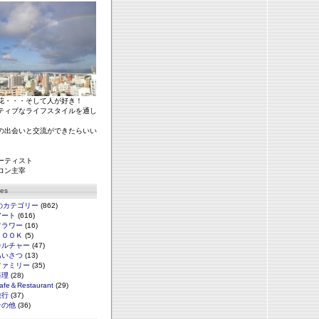
花・・・そして人が好き！
ティブなライフスタイルを通し
の出会いと交流ができたらいい
ーティスト
ロン主宰
ies
のカテゴリー
(862)
アート
(616)
フラワー
(16)
ＢＯＯＫ
(5)
カルチャー
(47)
あいさつ
(13)
ファミリー
(35)
料理
(28)
afe＆Restaurant
(29)
旅行
(37)
その他
(36)