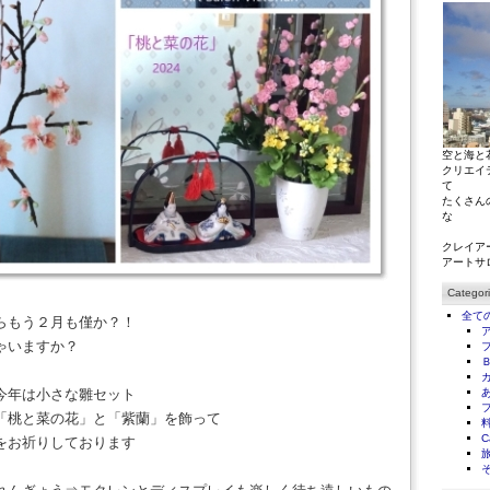
空と海と
クリエイ
て
たくさん
な
クレイア
アートサ
Categor
全て
らもう２月も僅か？！
ゃいますか？
今年は小さな雛セット
「桃と菜の花」と「紫蘭」を飾って
C
をお祈りしております