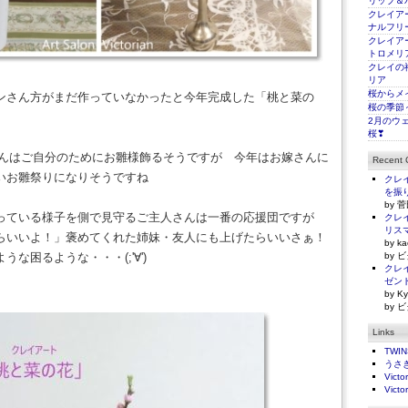
リップ＆
クレイアー
ナルフリ
クレイアー
トロメリ
クレイの
リア
桜からメ
ンさん方がまだ作っていなかったと今年完成した「桃と菜の
桜の季節
2月のウ
桜❣
Oさんはご自分のためにお雛様飾るそうですが 今年はお嫁さんに
Recent
いお雛祭りになりそうですね
クレイ
を振
by 菅
っている様子を側で見守るご主人さんは一番の応援団ですが
クレイ
リス
らいいよ！」褒めてくれた姉妹・友人にも上げたらいいさぁ！
by ka
な困るような・・・(;'∀')
by ビ
クレイ
ゼン
by Ky
by ビ
Links
TWI
うさ
Victo
Victo