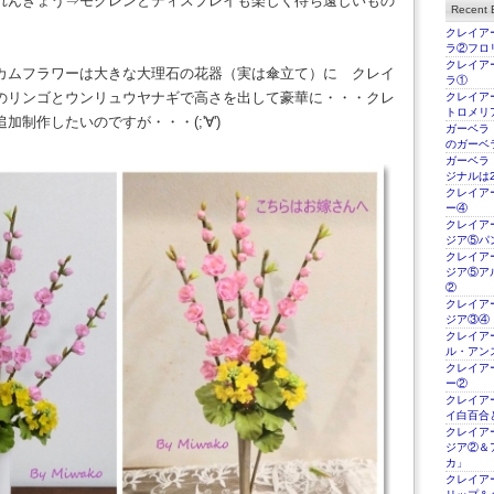
れんぎょう⇒モクレンとディスプレイも楽しく待ち遠しいもの
Recent E
クレイアー
ラ②フロ
クレイアー
カムフラワーは大きな大理石の花器（実は傘立て）に クレイ
ラ①
のリンゴとウンリュウヤナギで高さを出して豪華に・・・クレ
クレイアー
トロメリ
制作したいのですが・・・(;'∀')
ガーベラ
のガーベ
ガーベラ
ジナルは2
クレイアー
ー④
クレイアー
ジア⑤パ
クレイアー
ジア⑤ア
②
クレイアー
ジア③④
クレイアー
ル・アン
クレイアー
ー②
クレイアー
イ白百合
クレイアー
ジア②＆
カ」
クレイアー