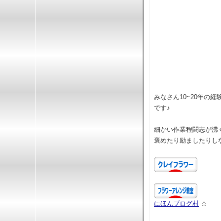
みなさん10~20年の
です♪
細かい作業程闘志が
褒めたり励ましたりし
にほんブログ村
☆