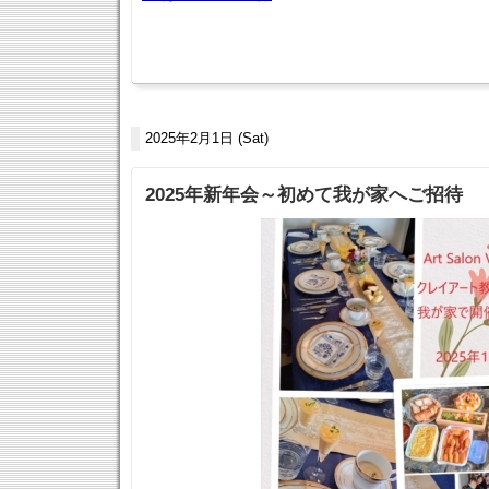
2025年2月1日 (Sat)
2025年新年会～初めて我が家へご招待