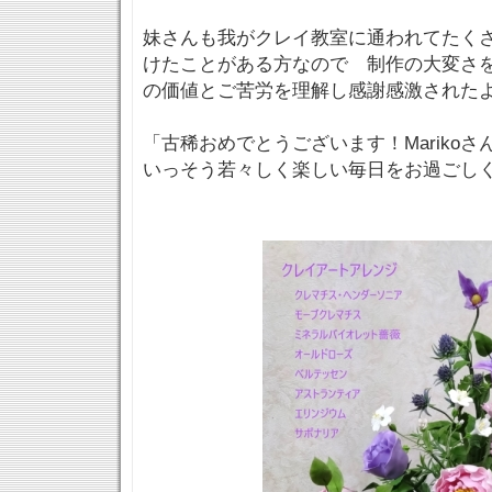
妹さんも我がクレイ教室に通われてたく
けたことがある方なので 制作の大変さ
の価値とご苦労を理解し感謝感激された
「古稀おめでとうございます！Mariko
いっそう若々しく楽しい毎日をお過ごし