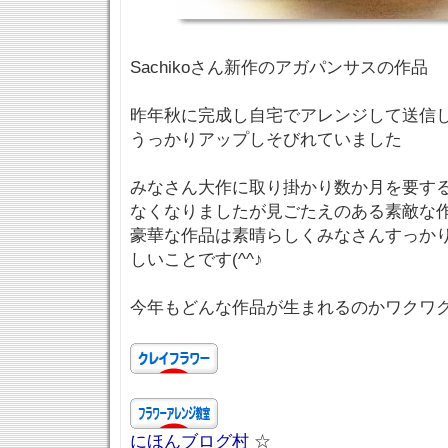
Sachikoさん新作のアガパンサスの作品
昨年秋に完成し自宅でアレンジして送信
うっかりアップしそびれていました
みなさん大作に取り掛かり数か月を要す
なくなりましたが見ごたえのある素敵な
豪華な作品は素晴らしくみなさんすっか
しいことです(^^♪
今年もどんな作品が生まれるのかワクワ
にほんブログ村
☆