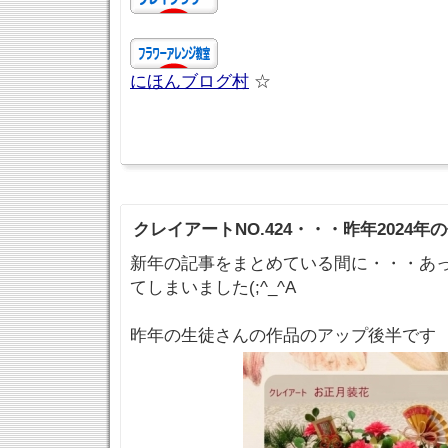
にほんブログ村
☆
クレイアートNO.424・・・昨年2024
新年の記事をまとめている間に・・・あ
てしまいました(;^_^A
昨年の生徒さんの作品のアップ後半です