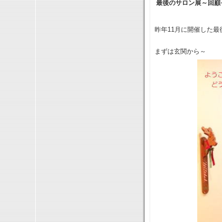
最後のサロン展～回顧
昨年11月に開催した
まずは玄関から～