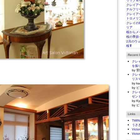
リップ＆
クレイアー
ナルフリ
クレイアー
トロメリ
クレイの
リア
桜からメ
桜の季節
2月のウ
桜❣
Recent
クレイ
を振
by 菅
クレイ
リス
by ka
by ビ
クレイ
ゼン
by Ky
by ビ
Links
TWI
うさ
Victo
Victo