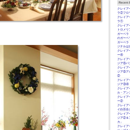
Recent E
クレイアー
ラ②フロ
クレイアー
ラ①
クレイアー
トロメリ
ガーベラ
のガーベ
ガーベラ
ジナルは2
クレイアー
ー④
クレイアー
ジア⑤パ
クレイアー
ジア⑤ア
②
クレイアー
ジア③④
クレイアー
ル・アン
クレイアー
ー②
クレイアー
イ白百合
クレイアー
ジア②＆
カ」
クレイアー