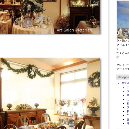
空と海と
クリエイ
て
たくさん
な
クレイア
アートサ
Categor
全て
C