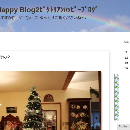
's Happy Blog2ﾋﾞｸﾄﾘｱﾝﾊｯﾋﾟｰﾌﾞﾛｸ
すか(*⌒▽⌒*)b ご ゆっくりご覧くださいね～♪
Sun
5
その２
12
19
26
Profile