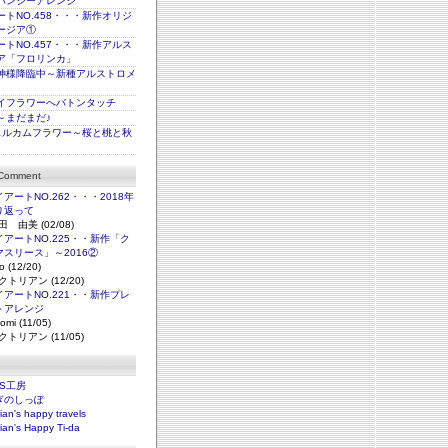
パンジーアレンジ
トNO.458・・・新作オリジ
ージア①
トNO.457・・・新作アルス
ア「フロリンカ」
神様降臨中～新種アルストロメ
イフラワーへバトンタッチ
～まだまだ♪
ェルカムフラワー～桜と桃と秋
 Comment
アートNO.262・・・2018年
り返って
田 由美 (02/08)
アートNO.225・・新作「ク
マスリース」～2016②
o (12/20)
クトリアン (12/20)
アートNO.221・・新作プレ
トアレンジ
omi (11/05)
クトリアン (11/05)
NS工房
ぎのしっぽ
rian's happy travels
rian's Happy Ti-da