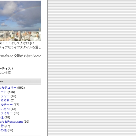
花・・・そして人が好き！
ティブなライフスタイルを通し
の出会いと交流ができたらいい
ーティスト
ロン主宰
ies
のカテゴリー
(862)
アート
(616)
フラワー
(16)
ＢＯＯＫ
(5)
カルチャー
(47)
あいさつ
(13)
ファミリー
(35)
料理
(28)
afe＆Restaurant
(29)
旅行
(37)
その他
(36)