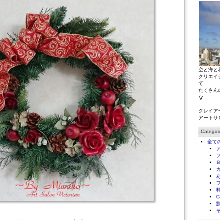
空と海と
クリエイ
て
たくさん
な
クレイア
アートサ
Categor
全て
C