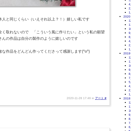
5
4
2
1
2020
本人と同じくらい（いえそれ以上？！）嬉しい私です
1
1
1
全く取れないので 「こういう風に作りたい」という私の願望
9
8
さんの作品は自分の製作のように嬉しいのです
4
2
1
な作品をどんどん作ってくださって感謝します(^o^)
2019
1
1
1
9
8
7
5
4
2
1
2020-11-28 17:46 in
アート
#
2018
1
1
1
9
8
7
6