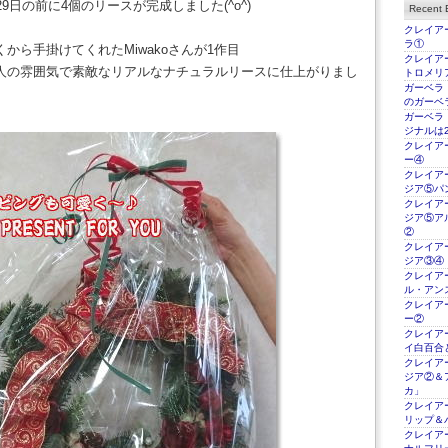
29日の前に4個のリースが完成しました(^o^)
Recent E
クレイアー
ラ①
から手掛けてくれたMiwakoさんが1作目
クレイアー
人の雰囲気で素敵なリアルなナチュラルリースに仕上がりまし
トロメリ
ガーベラ
のガーベ
ガーベラ
ジナルは2
クレイアー
ー④
クレイアー
ジア⑤パ
クレイアー
ジア⑤ア
②
クレイアー
ジア③④
クレイアー
ル・アン
クレイアー
ー②
クレイアー
イ白百合
クレイアー
ジア②＆
カ」
クレイアー
リップ＆
クレイアー