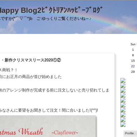
's Happy Blog2ﾋﾞｸﾄﾘｱﾝﾊｯﾋﾟｰﾌﾞﾛｸ
すか(*⌒▽⌒*)b ご ゆっくりご覧くださいね～♪
Sun
1
8
・・新作クリスマスリース2020①②
15
22
ス商戦？！
29
前にお正月の商品が並び始めました
秋のアレンジ制作が完成する前に注文しないと売り切れてしま
なさんに要望をお聞きして注文！間に合いました!(^^)!
Profile