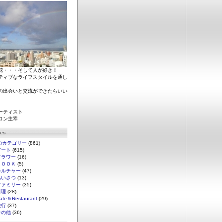
花・・・そして人が好き！
ティブなライフスタイルを通し
の出会いと交流ができたらいい
ーティスト
ロン主宰
ies
のカテゴリー
(861)
アート
(615)
フラワー
(16)
ＢＯＯＫ
(5)
カルチャー
(47)
あいさつ
(13)
ファミリー
(35)
料理
(28)
afe＆Restaurant
(29)
旅行
(37)
その他
(36)