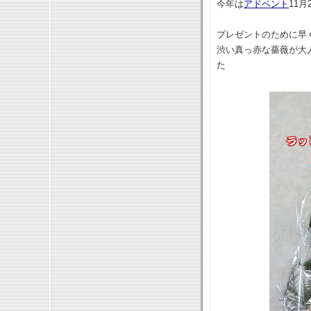
今年は
アドベント
11月
プレゼントのために早く
渋い真っ赤な薔薇が大
た