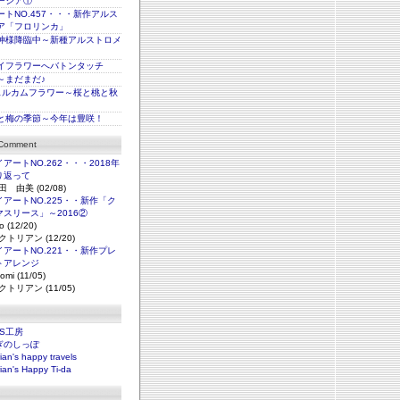
ージア①
トNO.457・・・新作アルス
ア「フロリンカ」
神様降臨中～新種アルストロメ
イフラワーへバトンタッチ
～まだまだ♪
ェルカムフラワー～桜と桃と秋
と梅の季節～今年は豊咲！
 Comment
アートNO.262・・・2018年
り返って
田 由美 (02/08)
アートNO.225・・新作「ク
マスリース」～2016②
o (12/20)
クトリアン (12/20)
アートNO.221・・新作プレ
トアレンジ
omi (11/05)
クトリアン (11/05)
NS工房
ぎのしっぽ
rian's happy travels
rian's Happy Ti-da