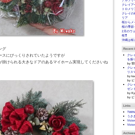
ナルフリ
クレイアー
トロメリ
クレイの
リア
桜からメ
桜の季節
2月のウ
桜❣
沖縄は桜
ング
Recent
ースにびっくりされていたようですが
クレイ
を振
が掛けられる大きなドアのあるマイホーム実現してくださいね
by 菅
クレイ
リス
by ka
by ビ
クレイ
ゼン
by Ky
by ビ
Links
TWI
うさ
Victo
Victo
Archives