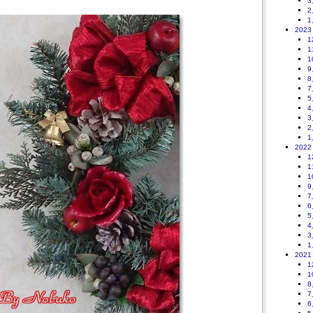
3
2
1
2023
1
1
1
9
8
7
5
4
3
2
1
2022
1
1
1
9
7
6
5
4
3
1
2021
1
1
8
7
6