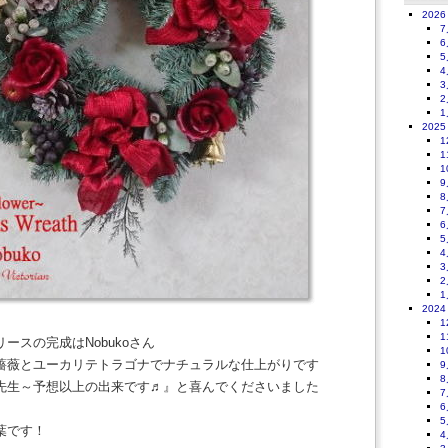
2026
7
6
5
4
3
2
1
2025
1
1
1
9
8
7
6
5
4
3
2
1
2024
1
1
ースの完成はNobukoさん
1
薔薇とユーカリテトラゴナでナチュラルな仕上がりです
9
8
先生～予想以上の出来です♬』と喜んでくださいました
7
6
5
葉です！
4