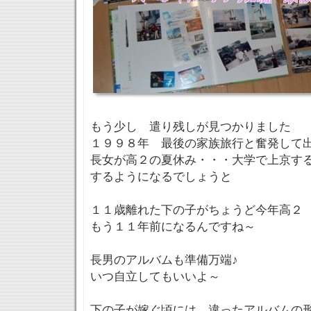
もう少し 遣り残しが見つかりました
１９９８年 最後の家族旅行と奮発して
長女が高２の夏休み・・・大学で上京す
するようになるでしょうと
１１歳離れた下の子がちょうど今年高２
もう１１年前になるんですね～
長男のアルバムも準備万端♪
いつ自立してもいいよ～
下の子が嫁ぐ頃には 違ったアルバムの