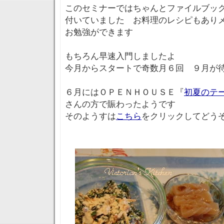
このセミナーではちゃんとファイルブッ
付いていました お料理のレシピもあり
お勉強ができます
もちろん早速入門しましたよ
今月からスタートで奇数月６回 ９月が待
６月にはＯＰＥＮＨＯＵＳＥ『
初夏のテ
さんの方で賑わったようです
そのようすは
こちら
をクリックしてどうぞ