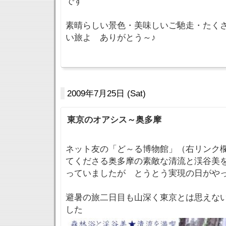
です
素晴らしい景色・美味しいご馳走・たく
い旅よ ありがとう～♪
2009年7月25日 (Sat)
東京のオアシス～奥多摩
ネット友の「ど～る博物館」（右リンク
てくださる奥多摩の素敵な清流と渓谷美
っていましたが とうとう実現の日がや
避暑の旅二日目も山深く東京とは思えな
した