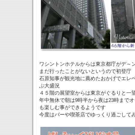
ワシントンホテルからは東京都庁がデ～
まだ行ったことがないというので初登庁
石原知事が観光地に薦めたおかげでエレ
ぶ大盛況
４５階の展望室からは東京がぐるりと一望
年中無休で朝は9時半から夜は23時まで
も楽しむ事ができるようです
今度はバーや喫茶店でゆっくり過ごして