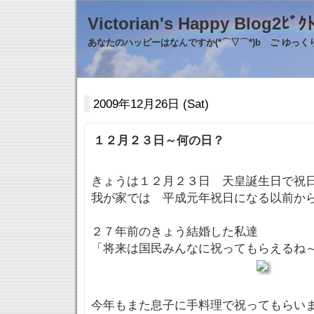
Victorian's Happy Blo
あなたのハッピーはなんですか(*⌒▽⌒*)b ご ゆっ
2009年12月26日 (Sat)
１２月２３日～何の日？
きょうは１２月２３日 天皇誕生日で祝
我が家では 平成元年祝日になる以前から
２７年前のきょう結婚した私達
「将来は国民みんなに祝ってもらえるね
今年もまた息子に手料理で祝ってもらい