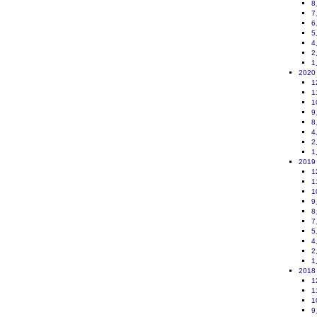
8
7
6
5
4
2
1
2020
1
1
1
9
8
4
2
1
2019
1
1
1
9
8
7
5
4
2
1
2018
1
1
1
9