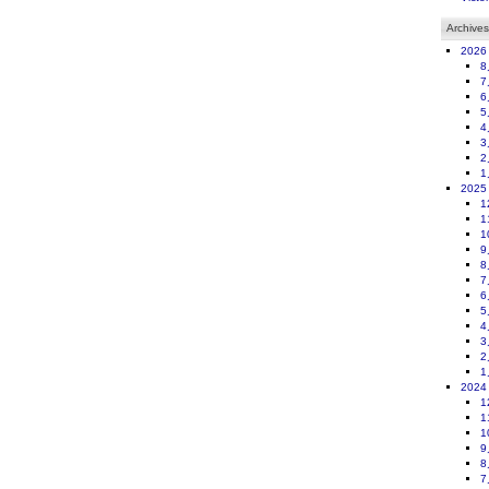
Archives
2026
8
7
6
5
4
3
2
1
2025
1
1
1
9
8
7
6
5
4
3
2
1
2024
1
1
1
9
8
7