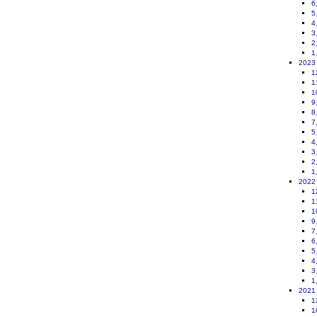
6
5
4
3
2
1
2023
1
1
1
9
8
7
5
4
3
2
1
2022
1
1
1
9
7
6
5
4
3
1
2021
1
1