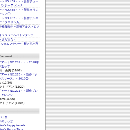
トNO.459・・・新作チュー
パンジーアレンジ
トNO.458・・・新作オリジ
ージア①
トNO.457・・・新作アルス
ア「フロリンカ」
神様降臨中～新種アルストロメ
イフラワーへバトンタッチ
～まだまだ♪
ェルカムフラワー～桜と桃と秋
 Comment
アートNO.262・・・2018年
り返って
田 由美 (02/08)
アートNO.225・・新作「ク
マスリース」～2016②
o (12/20)
クトリアン (12/20)
アートNO.221・・新作プレ
トアレンジ
omi (11/05)
クトリアン (11/05)
NS工房
ぎのしっぽ
rian's happy travels
rian's Happy Ti-da