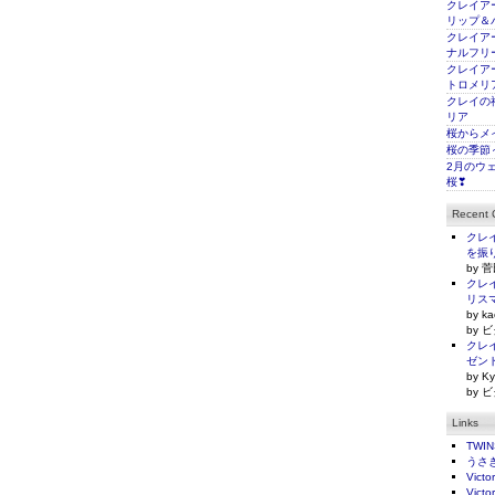
クレイアー
リップ＆
クレイアー
ナルフリ
クレイアー
トロメリ
クレイの
リア
桜からメ
桜の季節
2月のウ
桜❣
Recent
クレイ
を振
by 菅
クレイ
リス
by ka
by ビ
クレイ
ゼン
by Ky
by ビ
Links
TWI
うさ
Victo
Victo