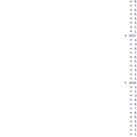
8
7
6
5
4
3
2
1
2017
1
1
8
7
6
5
4
3
2
1
2016
1
1
1
9
8
7
6
5
4
3
2
1