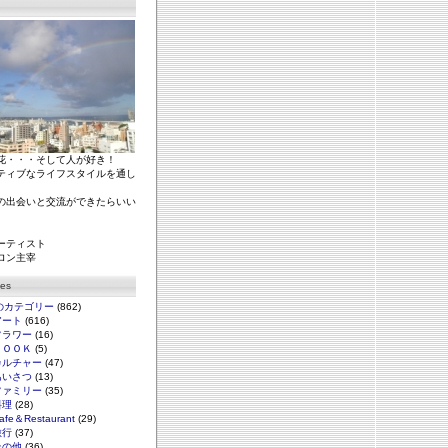
花・・・そして人が好き！
ティブなライフスタイルを通し
の出会いと交流ができたらいい
ーティスト
ロン主宰
ies
のカテゴリー
(862)
アート
(616)
フラワー
(16)
ＢＯＯＫ
(5)
カルチャー
(47)
あいさつ
(13)
ファミリー
(35)
料理
(28)
afe＆Restaurant
(29)
旅行
(37)
その他
(36)