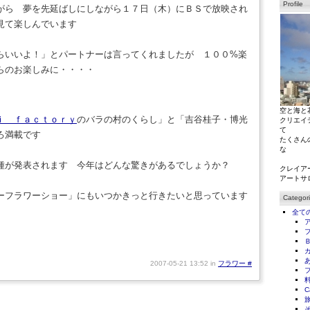
Profile
がら 夢を先延ばしにしながら１７日（木）にＢＳで放映され
見て楽しんでいます
らいいよ！」とパートナーは言ってくれましたが １００%楽
らのお楽しみに・・・・
空と海と
ｉ ｆａｃｔｏｒｙ
のバラの村のくらし」と「吉谷桂子・博光
クリエイ
て
ろ満載です
たくさん
な
種が発表されます 今年はどんな驚きがあるでしょうか？
クレイア
アートサ
ーフラワーショー」にもいつかきっと行きたいと思っています
Categor
全て
2007-05-21 13:52 in
フラワー
#
C