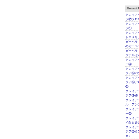
Recent E
クレイアー
ラ②フロ
クレイアー
ラ①
クレイアー
トロメリ
ガーベラ
のガーベ
ガーベラ
ジナルは2
クレイアー
ー④
クレイアー
ジア⑤パ
クレイアー
ジア⑤ア
②
クレイアー
ジア③④
クレイアー
ル・アン
クレイアー
ー②
クレイアー
イ白百合
クレイアー
ジア②＆
カ」