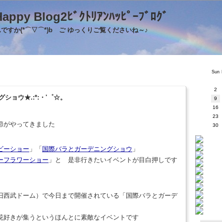
's Happy Blog2ﾋﾞｸﾄﾘｱﾝﾊｯﾋﾟｰﾌﾞﾛｸ
すか(*⌒▽⌒*)b ご ゆっくりご覧くださいね～♪
Sun
2
ショウ★.:*:・'゜☆。
9
16
23
節がやってきました
30
ビーショー
」「
国際バラとガーデニングショウ
」
ーフラワーショー
」と 是非行きたいイベントが目白押しです
旧西武ドーム）で今日まで開催されている「国際バラとガーデ
花好きが集うというほんとに素敵なイベントです