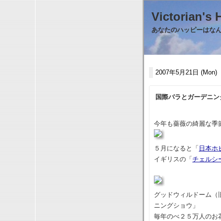
Victorian
あなたのハッピーはなんで
2007年5月21日 (Mon)
国際バラとガーデニング
今年も薔薇の綺麗な季
５月になると「
日本ホ
イギリスの「
チェルシ
グッドウィルドーム（
ニングショウ」
毎年のべ２５万人のお