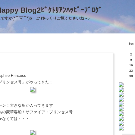
's Happy Blog2ﾋﾞｸﾄﾘｱﾝﾊｯﾋﾟｰﾌﾞﾛｸ
すか(*⌒▽⌒*)b ご ゆっくりご覧くださいね～♪
Sun
2
9
16
23
re Princess
30
プリンセス号」がやってきた！
ーン！大きな船が入ってきます
あの豪華客船！サファイア・プリンセス号
かなくては・・・