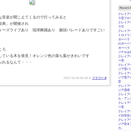
Recent E
クレイアー
な音楽が聞こえてくるので行ってみると
ラ②フロ
クレイアー
祭典」が開催され
ラ①
ィーズライブあり 琉球舞踊あり 旗頭パレードありですごい
クレイアー
トロメリ
ガーベラ
のガーベ
ガーベラ
ころ
ジナルは2
している木を発見！オレンジ色の落ち葉がきれいです
クレイアー
ー④
られるなんて・・・
クレイアー
ジア⑤パ
クレイアー
ジア⑤ア
2007-10-28 00:46 in
フラワー
#
②
クレイアー
ジア③④
クレイアー
ル・アン
クレイアー
ー②
クレイアー
イ白百合
クレイアー
ジア②＆
カ」