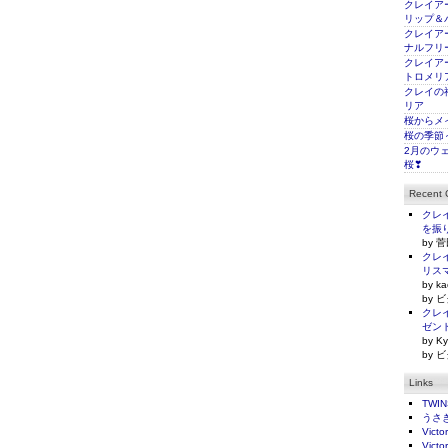
クレイアー
リップ＆
クレイアー
ナルフリ
クレイアー
トロメリ
クレイの
リア
桜からメ
桜の季節
2月のウ
桜❣
Recent
クレイ
を振
by 菅
クレイ
リス
by ka
by ビ
クレイ
ゼン
by Ky
by ビ
Links
TWI
うさ
Victo
Victo