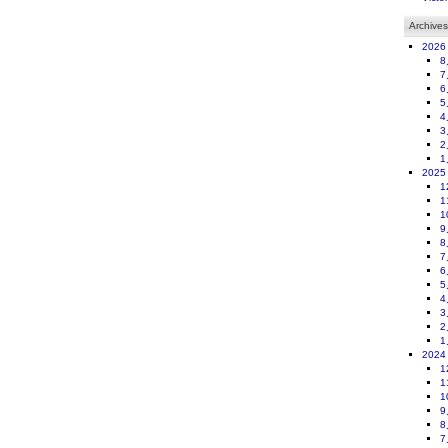
Archives
2026
8
7
6
5
4
3
2
1
2025
1
1
1
9
8
7
6
5
4
3
2
1
2024
1
1
1
9
8
7