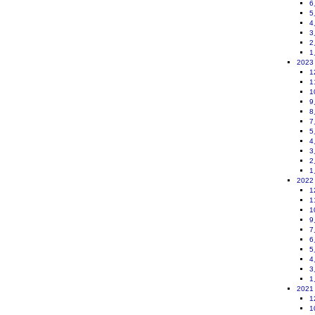
6
5
4
3
2
1
2023
1
1
1
9
8
7
5
4
3
2
1
2022
1
1
1
9
7
6
5
4
3
1
2021
1
1