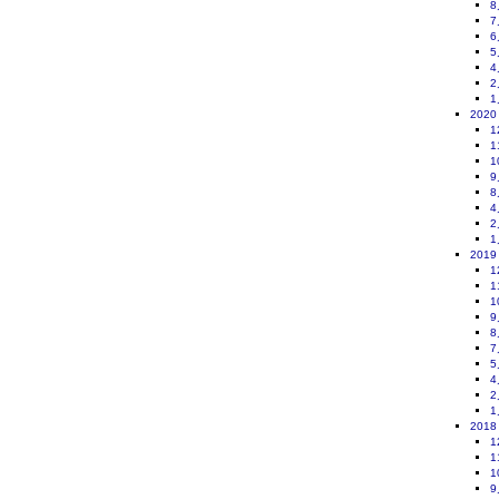
8
7
6
5
4
2
1
2020
1
1
1
9
8
4
2
1
2019
1
1
1
9
8
7
5
4
2
1
2018
1
1
1
9