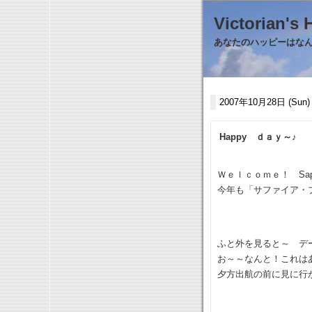
Victorian
あなたのハッピーはなんで
2007年10月28日 (Sun)
Happy ｄａｙ～♪
Ｗｅｌｃｏｍｅ！ Sapphi
今年も「サファイア・
ふと外を見ると～ デ
お～～なんと！これは
夕方出航の前に見に行