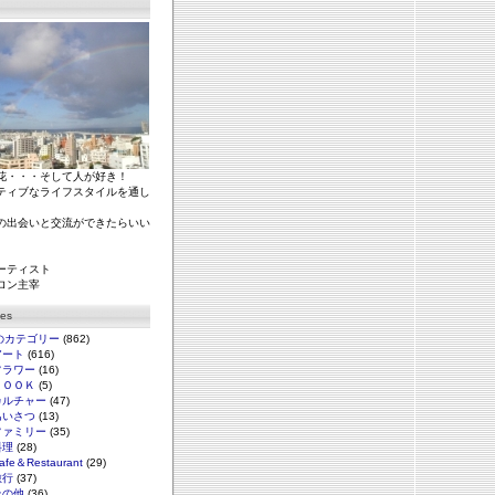
花・・・そして人が好き！
ティブなライフスタイルを通し
の出会いと交流ができたらいい
ーティスト
ロン主宰
ies
のカテゴリー
(862)
アート
(616)
フラワー
(16)
ＢＯＯＫ
(5)
カルチャー
(47)
あいさつ
(13)
ファミリー
(35)
料理
(28)
afe＆Restaurant
(29)
旅行
(37)
その他
(36)