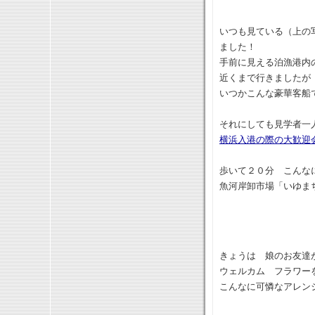
いつも見ている（上の
ました！
手前に見える泊漁港内
近くまで行きましたが
いつかこんな豪華客船
それにしても見学者一
横浜入港の際の大歓迎
歩いて２０分 こんな
魚河岸卸市場「いゆま
きょうは 娘のお友達
ウェルカム フラワー
こんなに可憐なアレン