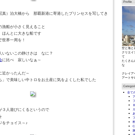
Profile
写真）泊大橋から 那覇新港に寄港したプリンセスを写してき
の漁船が小さく見えること
 ほんとに大きな船です
で世界一周を！
空と海と
クリエイ
人いないこの静けさは なに？
て
会
に比べ 寂しいなぁ～
たくさん
な
に近かったんだ～
クレイア
アートサ
ち」で美味しい中トロをお土産に気をよくした私でした
Categor
全て
が３人遊びにくるというので
を
ジをチョイス～♪
C