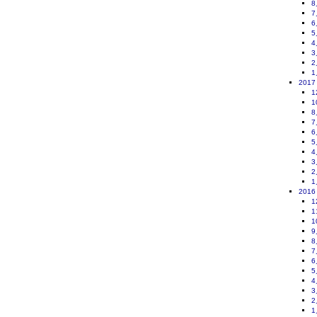
8
7
6
5
4
3
2
1
2017
1
1
8
7
6
5
4
3
2
1
2016
1
1
1
9
8
7
6
5
4
3
2
1