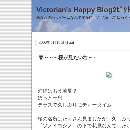
Victorian's Happy Blo
あなたのハッピーはなんですか(*⌒▽⌒*)b ご ゆっ
2008年3月18日 (Tue)
春～～～桜が見たいな～♪
沖縄はもう若夏？
ほっと一息
テラスで久しぶりにティータイム
桜の名所はたくさん見ましたが 久しぶ
「ソメイヨシノ」の下で花見なんてしたい