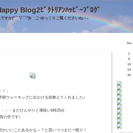
's Happy Blog2ﾋﾞｸﾄﾘｱﾝﾊｯﾋﾟｰﾌﾞﾛｸ
すか(*⌒▽⌒*)b ご ゆっくりご覧くださいね～♪
Sun
2
9
16
23
30
～！」
早朝ウォーキングに出かける前教えてくれました♪
日・・・まだひんやりと薄暗い6時25分
(西の空です）
何かいいことあるかな～？と思いつつまた一眠り！