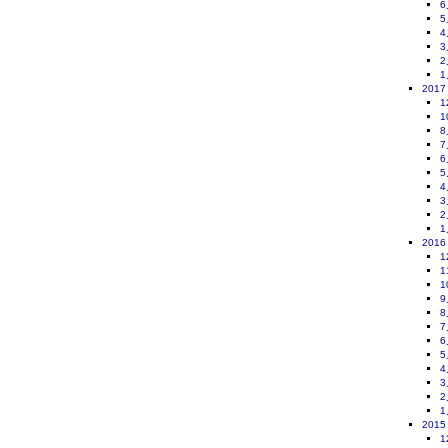
6
5
4
3
2
1
2017
1
1
8
7
6
5
4
3
2
1
2016
1
1
1
9
8
7
6
5
4
3
2
1
2015
1