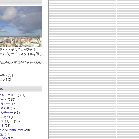
花・・・そして人が好き！
ティブなライフスタイルを通し
の出会いと交流ができたらいい
ーティスト
ロン主宰
ies
のカテゴリー
(861)
アート
(615)
フラワー
(16)
ＢＯＯＫ
(5)
カルチャー
(47)
あいさつ
(13)
ファミリー
(35)
料理
(28)
afe＆Restaurant
(29)
旅行
(37)
その他
(36)