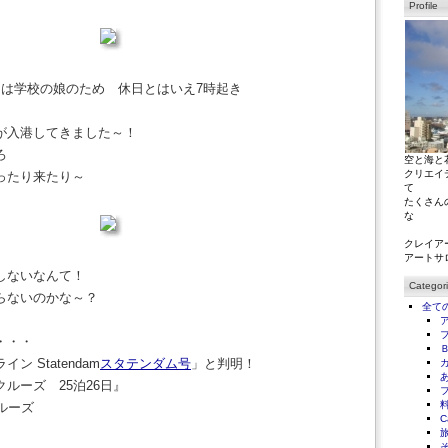
Profile
日は学校の娘のため 休日とはいえ7時起き
が入港してきました～！
ろ
空と海と
クリエイ
ったり来たり～
て
たくさん
な
クレイア
アートサ
しないなんて！
Categor
らないのかな～？
全て
・・・
 Statendam
スタテンダム号
」と判明！
ルーズ 25泊26日』
ルーズ
C