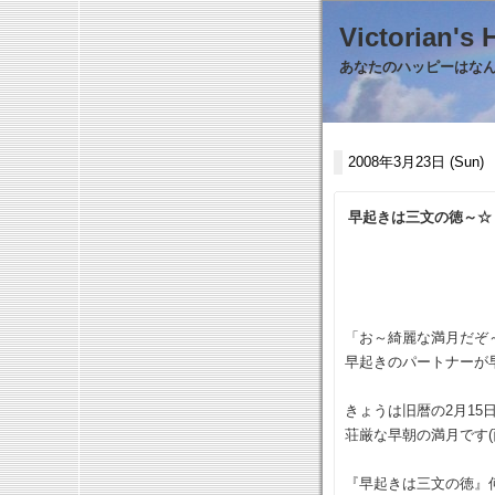
Victorian
あなたのハッピーはなんで
2008年3月23日 (Sun)
早起きは三文の徳～☆
「お～綺麗な満月だぞ
早起きのパートナーが
きょうは旧暦の2月15
荘厳な早朝の満月です
『早起きは三文の徳』