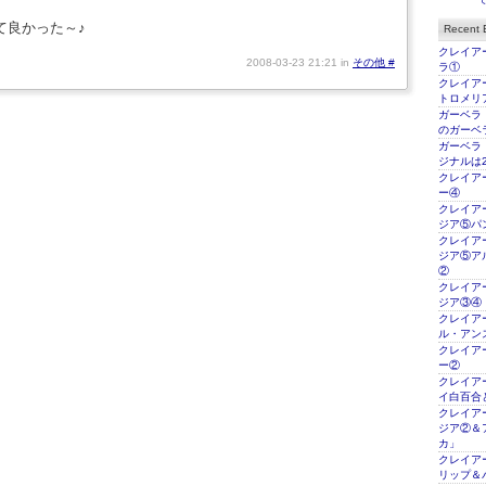
て良かった～♪
Recent E
クレイアー
2008-03-23 21:21 in
その他
#
ラ①
クレイアー
トロメリ
ガーベラ
のガーベ
ガーベラ
ジナルは2
クレイアー
ー④
クレイアー
ジア⑤パ
クレイアー
ジア⑤ア
②
クレイアー
ジア③④
クレイアー
ル・アン
クレイアー
ー②
クレイアー
イ白百合
クレイアー
ジア②＆
カ」
クレイアー
リップ＆