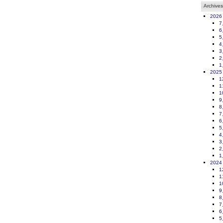
Archives
2026
7
6
5
4
3
2
1
2025
1
1
1
9
8
7
6
5
4
3
2
1
2024
1
1
1
9
8
7
6
5