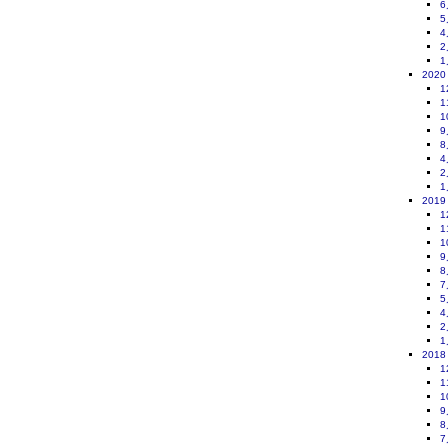
6
5
4
2
1
2020
1
1
1
9
8
4
2
1
2019
1
1
1
9
8
7
5
4
2
1
2018
1
1
1
9
8
7