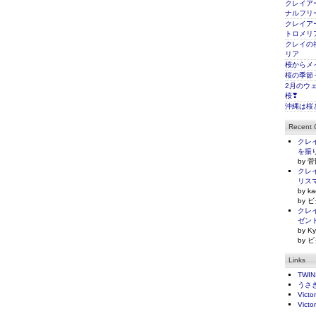
クレイアー
ナルフリ
クレイアー
トロメリ
クレイの
リア
桜からメ
桜の季節
2月のウ
桜❣
沖縄は桜
Recent
クレイ
を振
by 菅
クレイ
リス
by ka
by ビ
クレイ
ゼン
by Ky
by ビ
Links
TWI
うさ
Victo
Victo