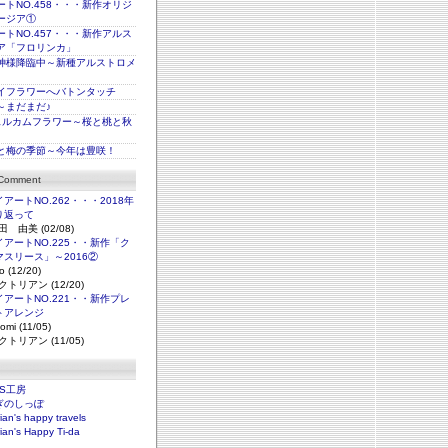
トNO.458・・・新作オリジ
ージア①
トNO.457・・・新作アルス
ア「フロリンカ」
神様降臨中～新種アルストロメ
イフラワーへバトンタッチ
～まだまだ♪
ェルカムフラワー～桜と桃と秋
と梅の季節～今年は豊咲！
 Comment
アートNO.262・・・2018年
り返って
田 由美 (02/08)
アートNO.225・・新作「ク
マスリース」～2016②
o (12/20)
クトリアン (12/20)
アートNO.221・・新作プレ
トアレンジ
omi (11/05)
クトリアン (11/05)
NS工房
ぎのしっぽ
rian's happy travels
rian's Happy Ti-da