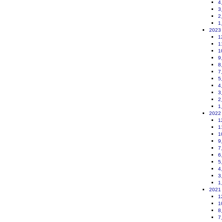
4
3
2
1
2023
1
1
1
9
8
7
5
4
3
2
1
2022
1
1
1
9
7
6
5
4
3
1
2021
1
1
8
7