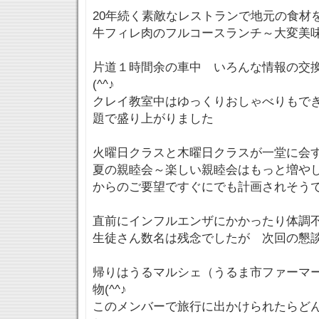
20年続く素敵なレストランで地元の食材
牛フィレ肉のフルコースランチ～大変美
片道１時間余の車中 いろんな情報の交
(^^♪
クレイ教室中はゆっくりおしゃべりもで
題で盛り上がりました
火曜日クラスと木曜日クラスが一堂に会
夏の親睦会～楽しい親睦会はもっと増や
からのご要望ですぐにでも計画されそう
直前にインフルエンザにかかったり体調
生徒さん数名は残念でしたが 次回の懇
帰りはうるマルシェ（うるま市ファーマ
物(^^♪
このメンバーで旅行に出かけられたらど