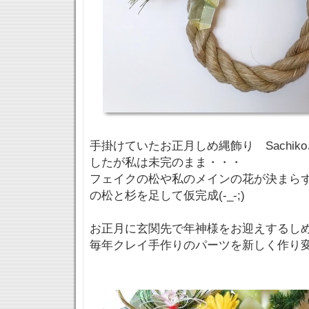
手掛けていたお正月しめ縄飾り Sachi
したが私は未完のまま・・・
フェイクの松や私のメインの花が決まら
の松と杉を足して仮完成(-_-;)
お正月に玄関先で年神様をお迎えするし
毎年クレイ手作りのパーツを新しく作り