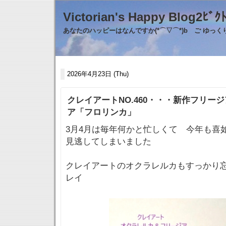
Victorian's Happy Blo
あなたのハッピーはなんですか(*⌒▽⌒*)b ご ゆっ
2026年4月23日 (Thu)
クレイアートNO.460・・・新作フリー
ア「フロリンカ」
3月4月は毎年何かと忙しくて 今年も
見逃してしまいました
クレイアートのオクラレルカもすっかり
レイ