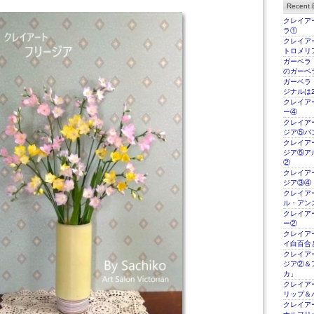
Recent E
クレイアー
ラ①
クレイアー
トロメリ
ガーベラ
のガーベ
ガーベラ
ジナルは2
クレイアー
ー④
クレイアー
ジア⑤パ
クレイアー
ジア⑤ア
②
クレイアー
ジア③④
クレイアー
ル・アン
クレイアー
ー②
クレイアー
イ白百合
クレイアー
ジア②＆
カ」
クレイアー
リップ＆
クレイアー