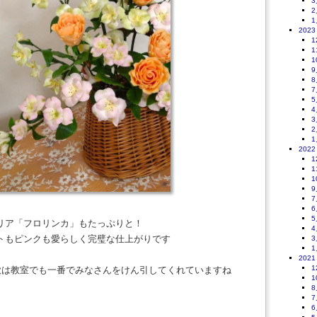
3
2
1
2023
1
1
1
9
8
7
5
4
3
2
1
2022
1
1
1
9
7
6
5
リア「フロリンカ」もたっぷりと！
4
トもピンクも愛らしく完璧な仕上がりです
3
1
2021
1
作意欲は教室でも一番でみなさんをけん引してくれていますね
1
8
7
6