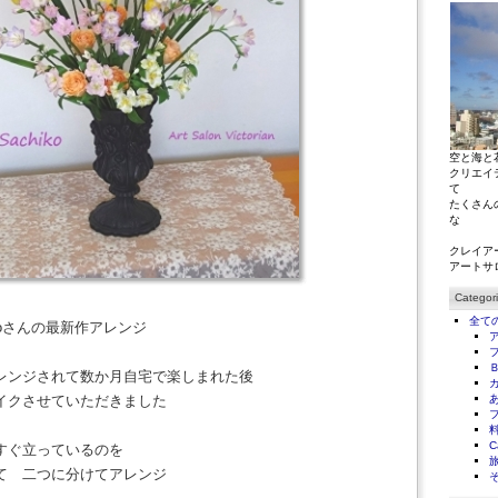
空と海と
クリエイ
て
たくさん
な
クレイア
アートサ
Categor
全て
koさんの最新作アレンジ
レンジされて数か月自宅で楽しまれた後
イクさせていただきました
C
すぐ立っているのを
て 二つに分けてアレンジ