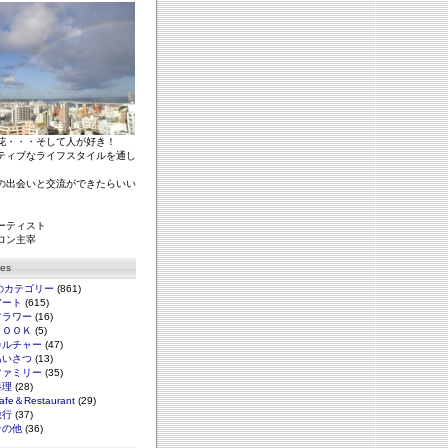
花・・・そして人が好き！
ティブなライフスタイルを通し
の出会いと交流ができたらいい
ーティスト
ロン主宰
ies
のカテゴリー
(861)
アート
(615)
フラワー
(16)
ＢＯＯＫ
(5)
カルチャー
(47)
あいさつ
(13)
ファミリー
(35)
料理
(28)
afe＆Restaurant
(29)
旅行
(37)
その他
(36)