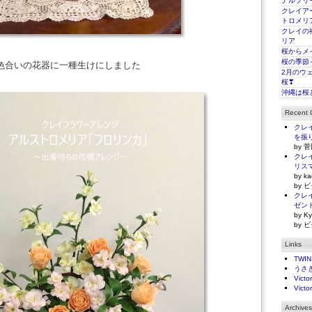
ナルフリ
クレイアー
トロメリ
クレイの
リア
桜からメ
桜の季節
色合いの花器に一種生けにしました
2月のウ
桜❣
沖縄は桜
Recent
クレイ
を振
by 菅
クレイ
リス
by ka
by ビ
クレイ
ゼン
by Ky
by ビ
Links
TWI
うさ
Victo
Victo
Archives