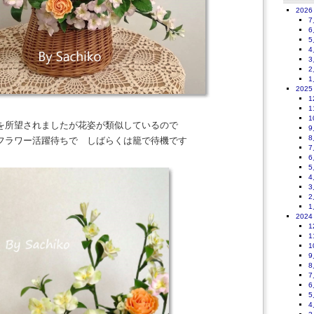
2026
7
6
5
4
3
2
1
2025
1
1
1
を所望されましたが花姿が類似しているので
9
8
フラワー活躍待ちで しばらくは籠で待機です
7
6
5
4
3
2
1
2024
1
1
1
9
8
7
6
5
4