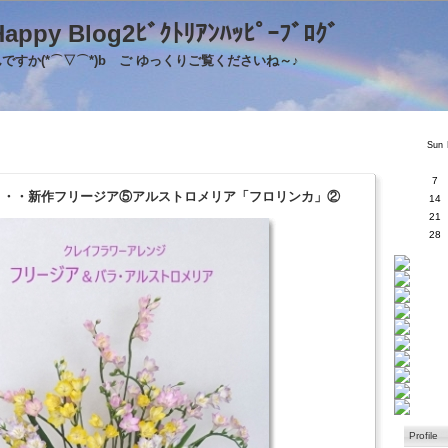
's Happy Blog2ﾋﾞｸﾄﾘｱﾝﾊｯﾋﾟｰﾌﾞﾛｸ
すか(*⌒▽⌒*)b ご ゆっくりご覧くださいね～♪
Sun
7
65・・・新作フリージア⑤アルストロメリア「フロリンカ」②
14
21
28
Profile