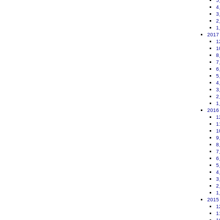
5
4
3
2
1
2017
1
1
8
7
6
5
4
3
2
1
2016
1
1
1
9
8
7
6
5
4
3
2
1
2015
1
1