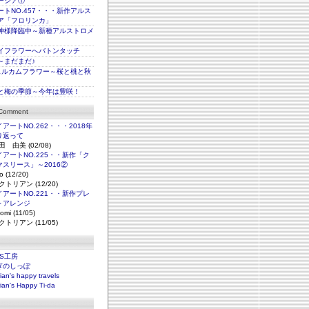
ージア①
トNO.457・・・新作アルス
ア「フロリンカ」
神様降臨中～新種アルストロメ
イフラワーへバトンタッチ
～まだまだ♪
ェルカムフラワー～桜と桃と秋
と梅の季節～今年は豊咲！
 Comment
アートNO.262・・・2018年
り返って
田 由美 (02/08)
アートNO.225・・新作「ク
マスリース」～2016②
o (12/20)
クトリアン (12/20)
アートNO.221・・新作プレ
トアレンジ
omi (11/05)
クトリアン (11/05)
NS工房
ぎのしっぽ
rian's happy travels
rian's Happy Ti-da