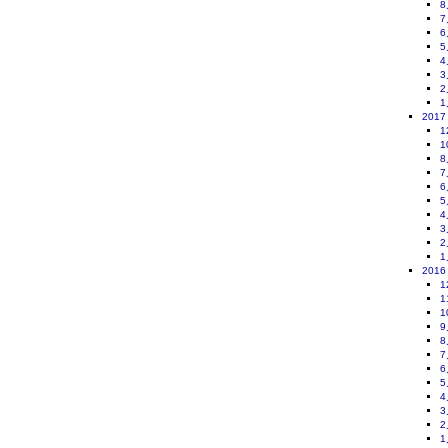
8
7
6
5
4
3
2
1
2017
1
1
8
7
6
5
4
3
2
1
2016
1
1
1
9
8
7
6
5
4
3
2
1