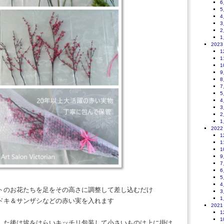
6
5
4
3
2
1
2023
1
1
1
9
8
7
5
4
3
2
1
2022
1
1
1
9
7
6
5
4
トのお花たちを足をその高さに調整して差し込むだけ
3
1
ドキ＆サンザシなどの赤い実を入れます
2021
1
1
した後は埃をはらいキッチリ包装して小さいものは上に掛け