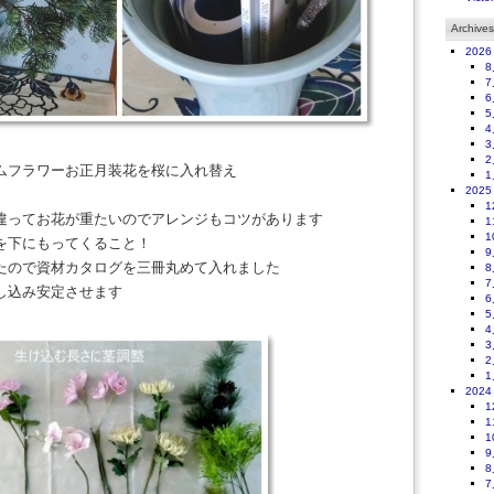
Archives
2026
8
7
6
5
4
3
2
ムフラワーお正月装花を桜に入れ替え
1
2025
1
違ってお花が重たいのでアレンジもコツがあります
1
1
を下にもってくること！
9
たので資材カタログを三冊丸めて入れました
8
7
し込み安定させます
6
5
4
3
2
1
2024
1
1
1
9
8
7