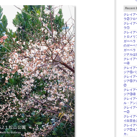
Recent E
クレイアー
ラ②フロ
クレイアー
ラ①
クレイアー
トロメリ
ガーベラ
のガーベ
ガーベラ
ジナルは2
クレイアー
ー④
クレイアー
ジア⑤パ
クレイアー
ジア⑤ア
②
クレイアー
ジア③④
クレイアー
ル・アン
クレイアー
ー②
クレイアー
イ白百合
クレイアー
ジア②＆
カ」