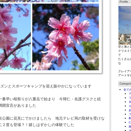
Profile
空と海と
クリエイ
て
たくさん
な
クレイア
アートサ
Categor
ーズンとスポーツキャンプを迎え賑やかになっています
全て
一番早い桜祭りが八重岳で始まり 今帰仁・名護グスクと続
満開宣言がありました
吉公園に花見にでかけましたら 地元テレビ局の取材を受けな
C
に２度も登場？！嬉しはずかしの体験でした