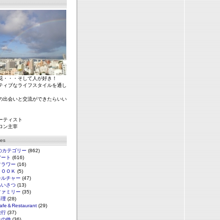
花・・・そして人が好き！
ティブなライフスタイルを通し
の出会いと交流ができたらいい
ーティスト
ロン主宰
ies
のカテゴリー
(862)
アート
(616)
フラワー
(16)
ＢＯＯＫ
(5)
カルチャー
(47)
あいさつ
(13)
ファミリー
(35)
料理
(28)
afe＆Restaurant
(29)
旅行
(37)
その他
(36)