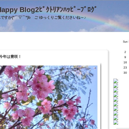
's Happy Blog2ﾋﾞｸﾄﾘｱﾝﾊｯﾋﾟｰﾌﾞﾛｸ
すか(*⌒▽⌒*)b ご ゆっくりご覧くださいね～♪
Sun
2
今年は豊咲！
9
16
23
30