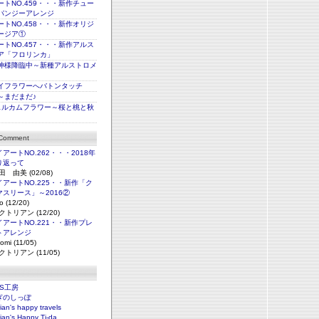
トNO.459・・・新作チュー
パンジーアレンジ
トNO.458・・・新作オリジ
ージア①
トNO.457・・・新作アルス
ア「フロリンカ」
神様降臨中～新種アルストロメ
イフラワーへバトンタッチ
～まだまだ♪
ェルカムフラワー～桜と桃と秋
 Comment
アートNO.262・・・2018年
り返って
田 由美 (02/08)
アートNO.225・・新作「ク
マスリース」～2016②
o (12/20)
クトリアン (12/20)
アートNO.221・・新作プレ
トアレンジ
omi (11/05)
クトリアン (11/05)
NS工房
ぎのしっぽ
rian's happy travels
rian's Happy Ti-da