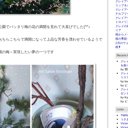
クレイアー
リップ＆
クレイアー
ナルフリ
クレイアー
トロメリ
園でバッタリ梅の花の満開を見れて大喜びでした(^^♪
クレイの
リア
桜からメ
あちらこちらで満開になって上品な芳香を漂わせているようで
桜の季節
2月のウ
桜❣
園の梅～実現したい夢の一つです
Recent
クレイ
を振
by 菅
クレイ
リス
by ka
by ビ
クレイ
ゼン
by Ky
by ビ
Links
TWI
うさ
Victo
Victo