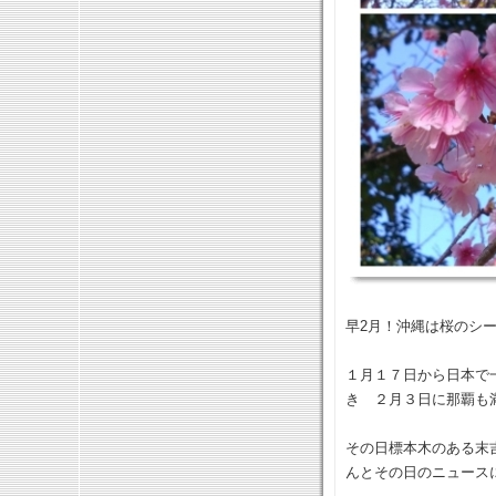
早2月！沖縄は桜のシ
１月１７日から日本で
き ２月３日に那覇も
その日標本木のある末
んとその日のニュース