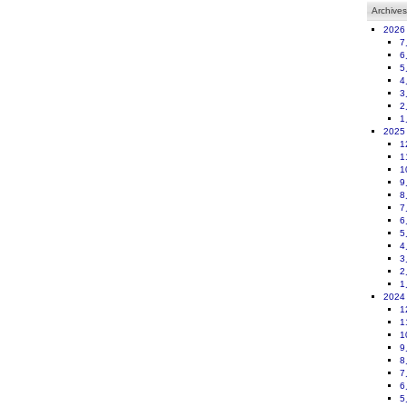
Archives
2026
7
6
5
4
3
2
1
2025
1
1
1
9
8
7
6
5
4
3
2
1
2024
1
1
1
9
8
7
6
5