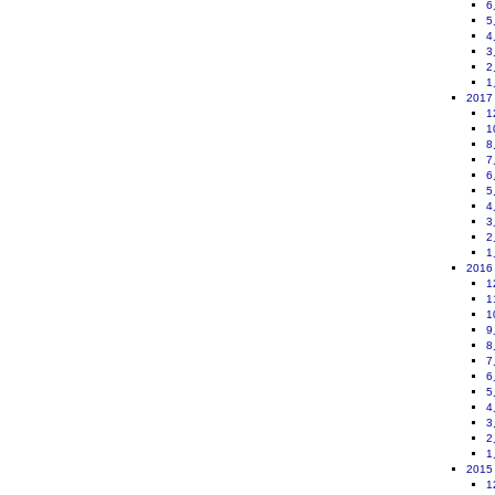
6
5
4
3
2
1
2017
1
1
8
7
6
5
4
3
2
1
2016
1
1
1
9
8
7
6
5
4
3
2
1
2015
1