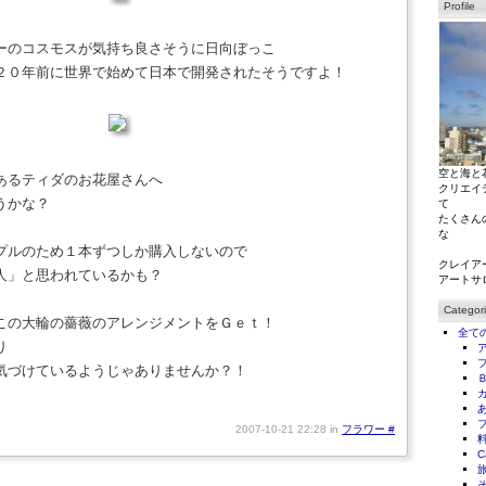
Profile
ーのコスモスが気持ち良さそうに日向ぼっこ
２０年前に世界で始めて日本で開発されたそうですよ！
空と海と
あるティダのお花屋さんへ
クリエイ
うかな？
て
たくさん
な
プルのため１本ずつしか購入しないので
クレイア
人」と思われているかも？
アートサ
Categor
この大輪の薔薇のアレンジメントをＧｅｔ！
全て
り
気づけているようじゃありませんか？！
2007-10-21 22:28 in
フラワー
#
C