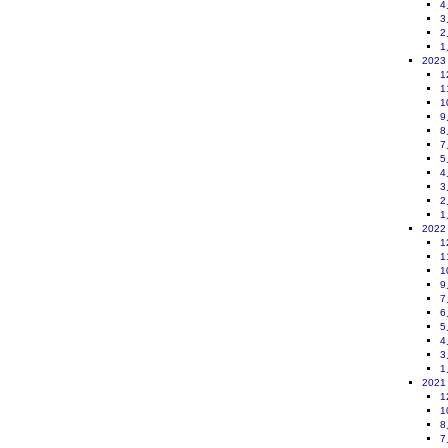
4
3
2
1
2023
1
1
1
9
8
7
5
4
3
2
1
2022
1
1
1
9
7
6
5
4
3
1
2021
1
1
8
7