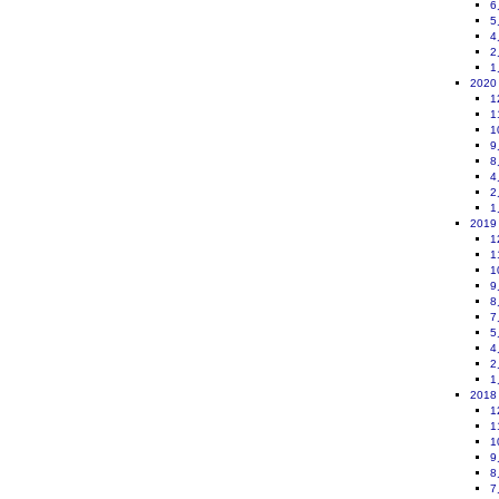
6
5
4
2
1
2020
1
1
1
9
8
4
2
1
2019
1
1
1
9
8
7
5
4
2
1
2018
1
1
1
9
8
7