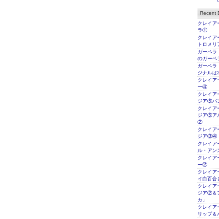
Recent E
クレイアー
ラ①
クレイアー
トロメリ
ガーベラ
のガーベ
ガーベラ
ジナルは2
クレイアー
ー④
クレイアー
ジア⑤パ
クレイアー
ジア⑤ア
②
クレイアー
ジア③④
クレイアー
ル・アン
クレイアー
ー②
クレイアー
イ白百合
クレイアー
ジア②＆
カ」
クレイアー
リップ＆