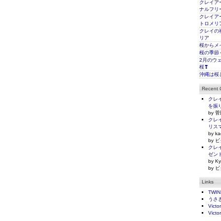
クレイアー
ナルフリ
クレイアー
トロメリ
クレイの
リア
桜からメ
桜の季節
2月のウ
桜❣
沖縄は桜
Recent
クレイ
を振
by 菅
クレイ
リス
by ka
by ビ
クレイ
ゼン
by Ky
by ビ
Links
TWI
うさ
Victo
Victo