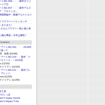
トNO.458・・・新作オリジ
ージア①
トNO.457・・・新作アルス
ア「フロリンカ」
神様降臨中～新種アルストロメ
イフラワーへバトンタッチ
～まだまだ♪
ェルカムフラワー～桜と桃と秋
と梅の季節～今年は豊咲！
 Comment
アートNO.262・・・2018年
り返って
田 由美 (02/08)
アートNO.225・・新作「ク
マスリース」～2016②
o (12/20)
クトリアン (12/20)
アートNO.221・・新作プレ
トアレンジ
omi (11/05)
クトリアン (11/05)
NS工房
ぎのしっぽ
rian's happy travels
rian's Happy Ti-da