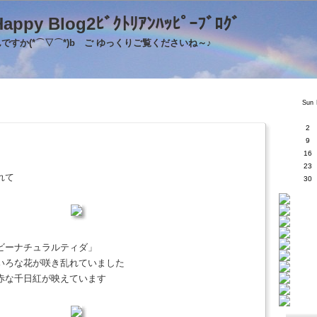
's Happy Blog2ﾋﾞｸﾄﾘｱﾝﾊｯﾋﾟｰﾌﾞﾛｸ
すか(*⌒▽⌒*)b ご ゆっくりご覧くださいね～♪
Sun
2
9
16
23
われて
30
ビーナチュラルティダ」
いろな花が咲き乱れていました
赤な千日紅が映えています