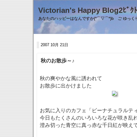
Victorian's Happy Blo
あなたのハッピーはなんですか(*⌒▽⌒*)b ご ゆっ
2007 10月 21日
秋のお散歩～♪
秋の爽やかな風に誘われて
お散歩に出かけました
お気に入りのカフェ「ビーナチュラルテ
今日もたくさんのいろいろな花が咲き乱
澄み切った青空に真っ赤な千日紅が映え