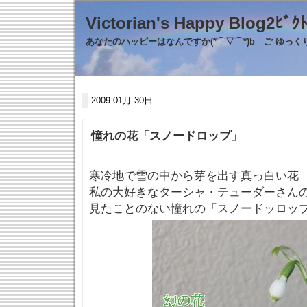
Victorian's Happy Blo
あなたのハッピーはなんですか(*⌒▽⌒*)b ご ゆっ
2009 01月 30日
憧れの花「スノードロップ」
寒冷地で雪の中から芽を出す真っ白い花
私の大好きなターシャ・テューダーさん
見たことのない憧れの「スノードッロッ