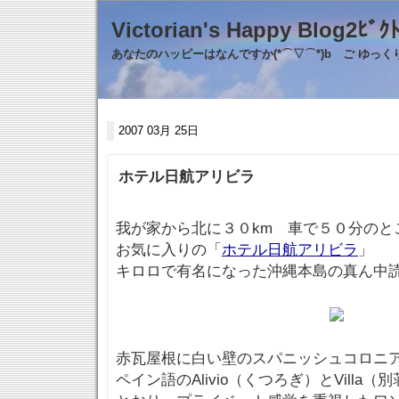
Victorian's Happy Blo
あなたのハッピーはなんですか(*⌒▽⌒*)b ご ゆっ
2007 03月 25日
ホテル日航アリビラ
我が家から北に３０km 車で５０分のと
お気に入りの「
ホテル日航アリビラ
」
キロロで有名になった沖縄本島の真ん中
赤瓦屋根に白い壁のスパニッシュコロニ
ペイン語のAlivio（くつろぎ）とVill