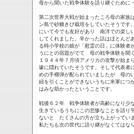
母から聞いた戦争体験を語り継ぐために
第二次世界大戦が始まったころ母の家族
ン島で砂糖きび栽培をしていたそうです
にいて今でも友好があり 南洋での楽し
してくれました。辛かった話はほとんど
る時小学校の娘が「慰霊の日」に体験者
うにとの宿題がでて 母の戦争体験を聞
１９４４年７月頃アメリカの攻撃が始ま
壕に隠れていたそうです。そして代表者
めの手榴弾が配られていましたが 母の
紐を引くことができないうちに米軍につ
はみな助かったということです。
戦後６２年 戦争体験者が高齢になり少
生きているうちにこの悲惨なことを語り
ないと たくさんの方が立ち上がってい
私たちも次の世代に語り継がなくてはな