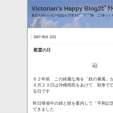
Victorian's Happy Blo
あなたのハッピーはなんですか(*⌒▽⌒*)b ご ゆっ
2007 06月 22日
慰霊の日
６２年前 この綺麗な海を「鉄の暴風」
６月２３日は沖縄県民をあげて 戦争で
る日です
昨日帰省中の姉と姪を案内して「平和記
てきました