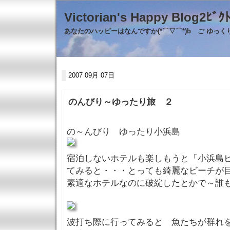
Victorian's Happy Blo
あなたのハッピーはなんですか(*⌒▽⌒*)b ご ゆっ
2007 09月 07日
のんびり～ゆったり旅 ２
の～んびり ゆったり小浜島
宿泊しないホテルも楽しもうと「小浜島
てみると・・・とっても綺麗なビーチが
素適なホテルなのに破綻したとかで～誰
波打ち際に行ってみると 魚たちが群れ