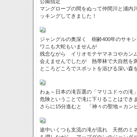
公園指定
マングローブの間をぬって仲間川と浦内
ッキングしてきました！
ジャングルの奥深く 樹齢400年のサキ
ワニも大蛇もいませんが
残念ながら イリオモテヤマネコやカン
会えませんでしたが 熱帯林で大自然
ところどころでスポットを浴びる深い森を
わぁ～日本の滝百選の「マリユドゥの滝
危険ということで滝に下りることはでき
さらに15分進むと 「神々の聖地＝カン
途中いくつも支流の滝が流れ 天然のミ