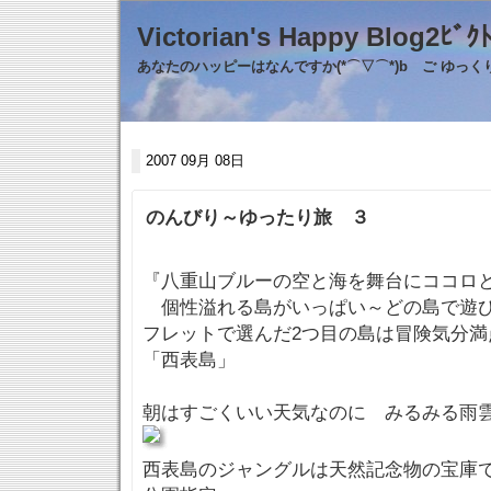
Victorian's Happy Blo
あなたのハッピーはなんですか(*⌒▽⌒*)b ご ゆっ
2007 09月 08日
のんびり～ゆったり旅 ３
『八重山ブルーの空と海を舞台にココロ
個性溢れる島がいっぱい～どの島で遊び
フレットで選んだ2つ目の島は冒険気分満
「西表島」
朝はすごくいい天気なのに みるみる雨
西表島のジャングルは天然記念物の宝庫