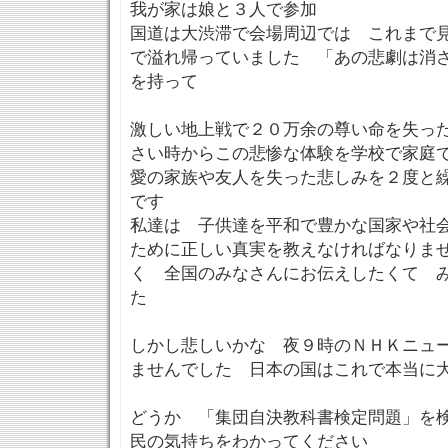
我が家は娘と３人で参加
国道は大渋滞で会場周辺では これまで
で溢れ帰っていました 「あの悲劇は消
を持って
激しい地上戦で２０万余の尊い命を失っ
さい時からこの悲惨な体験を学校で家庭
愛の家族や友人を失った悲しみを２度と
です
私達は 子供達を平和で豊かな国家や社
ために正しい真実を教えなければなりま
く 全国のみなさんにお伝えしたくて 
た
しかし悲しいかな 夜９時のＮＨＫニュ
ませんでした 日本の国はこれで本当に
どうか 「集団自決教科書検定問題」を
民の気持ちをわかってください