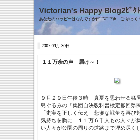
Victorian's Happy Blo
あなたのハッピーはなんですか(*⌒▽⌒*)b ご ゆっ
2007 09月 30日
１１万余の声 届け～！
９月２９日午後３時 真夏を思わせる猛
島ぐるみの『集団自決教科書検定撤回県
「史実を正しく伝え 悲惨な戦争を再び
気持ちを胸に １１万６千人もの人々が
い人々が公園の周りの道路まで埋め尽く