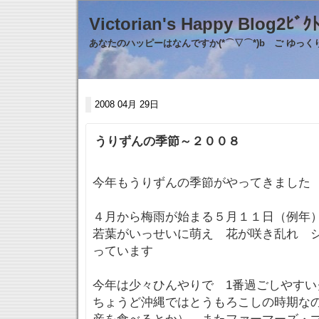
Victorian's Happy Blo
あなたのハッピーはなんですか(*⌒▽⌒*)b ご ゆっ
2008 04月 29日
うりずんの季節～２００８
今年もうりずんの季節がやってきました
４月から梅雨が始まる５月１１日（例年
若葉がいっせいに萌え 花が咲き乱れ シ
っています
今年は少々ひんやりで 1番過ごしやすい
ちょうど沖縄ではとうもろこしの時期な