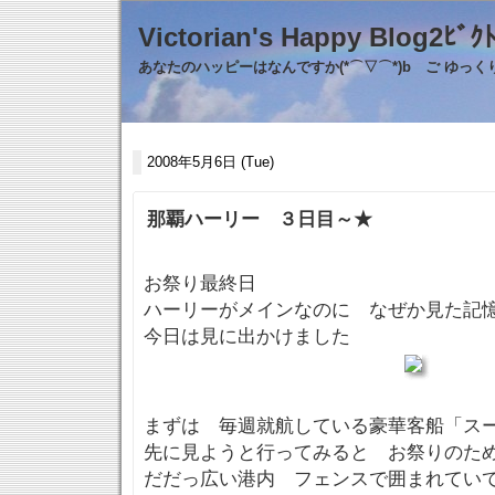
Victorian's Happy Blo
あなたのハッピーはなんですか(*⌒▽⌒*)b ご ゆっ
2008年5月6日 (Tue)
那覇ハーリー ３日目～★
お祭り最終日
ハーリーがメインなのに なぜか見た記
今日は見に出かけました
まずは 毎週就航している豪華客船「ス
先に見ようと行ってみると お祭りのた
だだっ広い港内 フェンスで囲まれてい