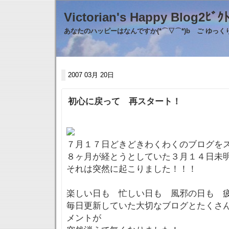
Victorian's Happy Blo
あなたのハッピーはなんですか(*⌒▽⌒*)b ご ゆっ
2007 03月 20日
初心に戻って 再スタート！
７月１７日どきどきわくわくのブログを
８ヶ月が経とうとしていた３月１４日未
それは突然に起こりました！！！
楽しい日も 忙しい日も 風邪の日も 
毎日更新していた大切なブログとたくさ
メントが