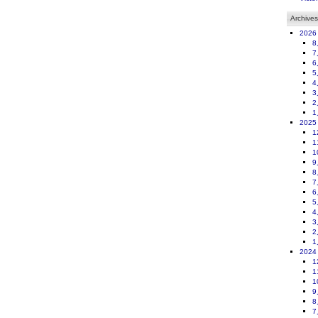
Archives
2026
8
7
6
5
4
3
2
1
2025
1
1
1
9
8
7
6
5
4
3
2
1
2024
1
1
1
9
8
7