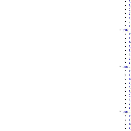
8
7
6
5
4
2
1
2020
1
1
1
9
8
4
2
1
2019
1
1
1
9
8
7
5
4
2
1
2018
1
1
1
9