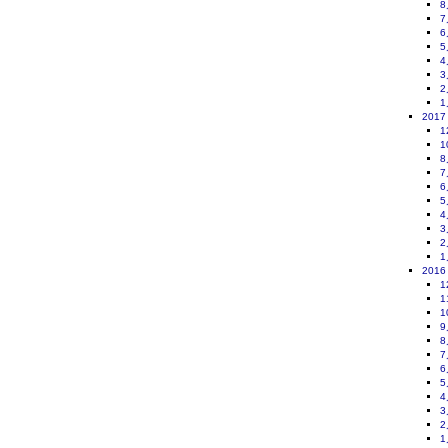
8
7
6
5
4
3
2
1
2017
1
1
8
7
6
5
4
3
2
1
2016
1
1
1
9
8
7
6
5
4
3
2
1