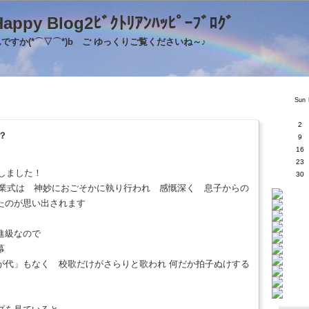
's Happy Blog2ﾋﾞｸﾄﾘｱﾝﾊｯﾋﾟｰﾌﾞﾛｸ
すか(*⌒▽⌒*)b ご ゆっくりご覧くださいね～♪
Sun
2
？
9
16
23
しました！
30
卒業式は 神妙におごそかに執り行われ 感慨深く 息子からの
たのが思い出されます
進級なので
幕
が代」もなく 校歌だけがさらりと歌われ 何だか拍子ぬけする