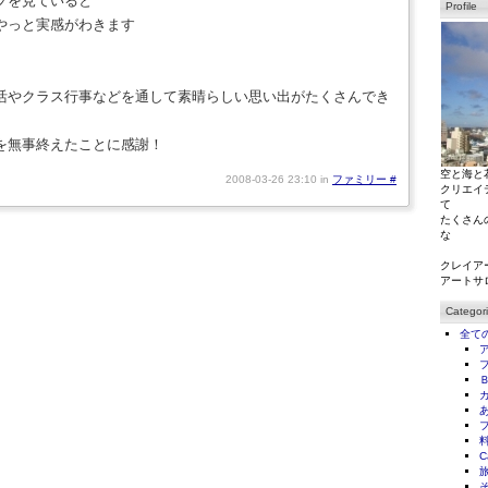
プを見ていると
Profile
やっと実感がわきます
活やクラス行事などを通して素晴らしい思い出がたくさんでき
を無事終えたことに感謝！
空と海と
2008-03-26 23:10 in
ファミリー
#
クリエイ
て
たくさん
な
クレイア
アートサ
Categor
全て
C