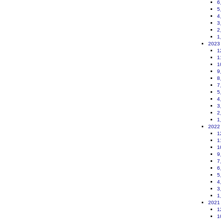
6
5
4
3
2
1
2023
1
1
1
9
8
7
5
4
3
2
1
2022
1
1
1
9
7
6
5
4
3
1
2021
1
1