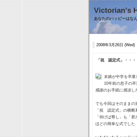
Victorian
あなたのハッピーはなんで
2008年3月26日 (Wed)
「祝 認定式」・・・
末娘が中学を卒業
10年前の息子の
感謝のお手紙に感涙し
でも今回はそのままの
「祝 認定式」の横断
「仰げば尊し」も「君
ほどの簡単な式でした