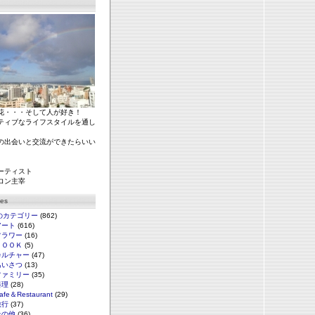
花・・・そして人が好き！
ティブなライフスタイルを通し
の出会いと交流ができたらいい
ーティスト
ロン主宰
ies
のカテゴリー
(862)
アート
(616)
フラワー
(16)
ＢＯＯＫ
(5)
カルチャー
(47)
あいさつ
(13)
ファミリー
(35)
料理
(28)
afe＆Restaurant
(29)
旅行
(37)
その他
(36)