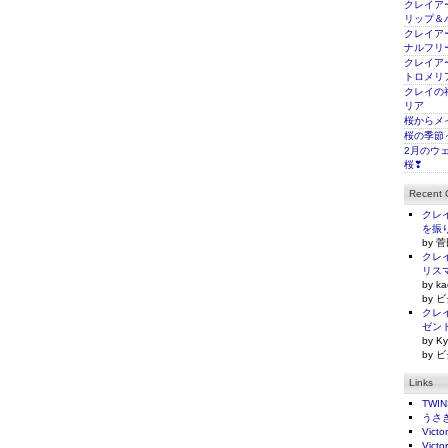
クレイアー
リップ＆
クレイアー
ナルフリ
クレイアー
トロメリ
クレイの
リア
桜からメ
桜の季節
2月のウ
桜❣
Recent
クレイ
を振
by 菅
クレイ
リス
by ka
by ビ
クレイ
ゼン
by Ky
by ビ
Links
TWI
うさ
Victo
Victo