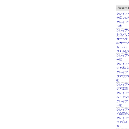
Recent E
クレイアー
ラ②フロ
クレイアー
ラ①
クレイアー
トロメリ
ガーベラ
のガーベ
ガーベラ
ジナルは2
クレイアー
ー④
クレイアー
ジア⑤パ
クレイアー
ジア⑤ア
②
クレイアー
ジア③④
クレイアー
ル・アン
クレイアー
ー②
クレイアー
イ白百合
クレイアー
ジア②＆
カ」