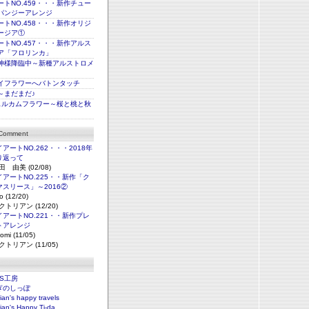
トNO.459・・・新作チュー
パンジーアレンジ
トNO.458・・・新作オリジ
ージア①
トNO.457・・・新作アルス
ア「フロリンカ」
神様降臨中～新種アルストロメ
イフラワーへバトンタッチ
～まだまだ♪
ェルカムフラワー～桜と桃と秋
 Comment
アートNO.262・・・2018年
り返って
田 由美 (02/08)
アートNO.225・・新作「ク
マスリース」～2016②
o (12/20)
クトリアン (12/20)
アートNO.221・・新作プレ
トアレンジ
omi (11/05)
クトリアン (11/05)
NS工房
ぎのしっぽ
rian's happy travels
rian's Happy Ti-da