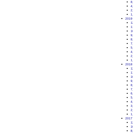
8
4
2
1
2019
1
1
1
9
8
7
5
4
2
1
2018
1
1
1
9
8
7
6
5
4
3
2
1
2017
1
1
8