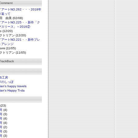
 Comment
アートNO.262・・・2018年
り返って
田 由美 (02/08)
アートNO.225・・新作「ク
マスリース」～2016②
o (12/20)
クトリアン (12/20)
アートNO.221・・新作プレ
トアレンジ
omi (11/05)
クトリアン (11/05)
TrackBack
NS工房
ぎのしっぽ
rian's happy travels
rian's Happy Ti-da
(23)
月
(4)
月
(3)
月
(4)
月
(4)
月
(2)
月
(3)
月
(3)