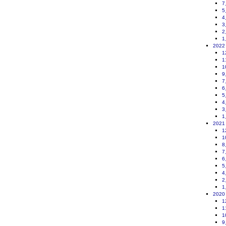
7
5
4
3
2
1
2022
1
1
1
9
7
6
5
4
3
1
2021
1
1
8
7
6
5
4
2
1
2020
1
1
1
9