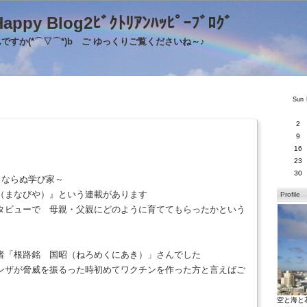
's Happy Blog2ﾋﾞｸﾄﾘｱﾝﾊｯﾋﾟｰﾌﾞﾛｸ
すか(*⌒▽⌒*)b ご ゆっくりご覧くださいね～♪
Sun
2
9
16
23
30
」ならぬ学び家～
（まなびや）』という連載があります
Profile
タビューで 母親・父親にどのように育ててもらったかという
者「根路銘 国昭（ねろめくにあき）」さんでした
ンザが脅威を振るった時初めてワクチンを作った方と言えばご
空と海と