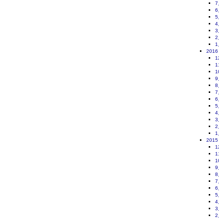
7
6
5
4
3
2
1
2016
1
1
1
9
8
7
6
5
4
3
2
1
2015
1
1
1
9
8
7
6
5
4
3
2