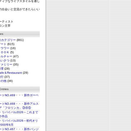
ティブなライフスタイルを通し
の出会いと交流ができたらいい
ーティスト
ロン主宰
ies
のカテゴリー
(861)
アート
(615)
フラワー
(16)
ＢＯＯＫ
(5)
カルチャー
(47)
あいさつ
(13)
ファミリー
(35)
料理
(28)
afe＆Restaurant
(29)
旅行
(37)
その他
(36)
ntries
トNO.469・・・新作ガーベ
トNO.468・・・新作アルス
ア「フロリンカ」③④⑤
・リバイバル2026～これまで
ラ作品
・リバイバル2026～初代オリ
000年6月
トNO.467・・・新作パンジ