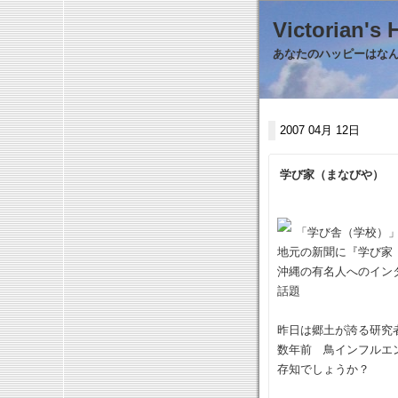
Victorian
あなたのハッピーはなんで
2007 04月 12日
学び家（まなびや）
「学び舎（学校）
地元の新聞に『学び家
沖縄の有名人へのイン
話題
昨日は郷土が誇る研究
数年前 鳥インフルエ
存知でしょうか？