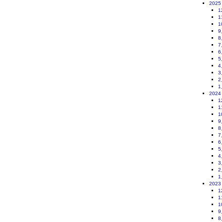
2025
1
1
1
9
8
7
6
5
4
3
2
1
2024
1
1
1
9
8
7
6
5
4
3
2
1
2023
1
1
1
9
8