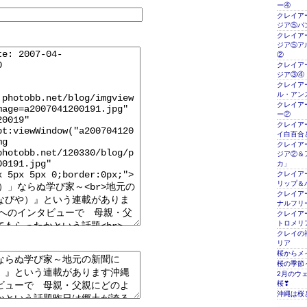
ー④
クレイアー
ジア⑤パ
クレイアー
ジア⑤ア
②
クレイアー
ジア③④
クレイアー
ル・アン
クレイアー
ー②
クレイアー
イ白百合
クレイアー
ジア②＆
カ」
クレイアー
リップ＆
クレイアー
ナルフリ
クレイアー
トロメリ
クレイの
リア
桜からメ
桜の季節
2月のウ
桜❣
沖縄は桜