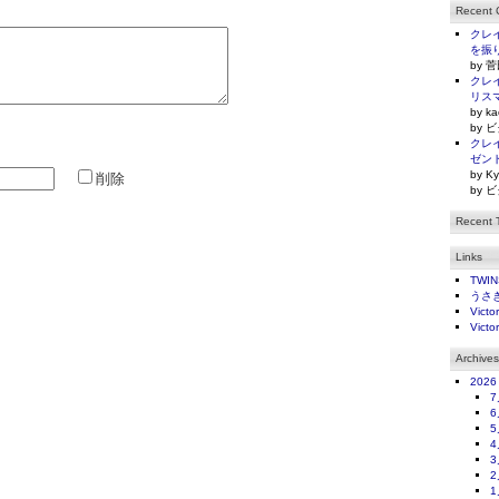
Recent
クレイ
を振
by 菅
クレイ
リス
by ka
by ビ
クレイ
ゼン
by Ky
削除
by ビ
Recent 
Links
TWI
うさ
Victo
Victo
Archives
2026
7
6
5
4
3
2
1