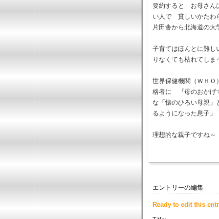
要約すると お母さん
い人で 貧しいかたわ
片田舎から北海道の大
子育てはほんとに難し
りなくても枯れてしま
世界保健機関（ＷＨＯ
格者に 『母のおかげ
な「懐のひろい母親」
るようになった息子」
理想的な親子ですね～
エントリーの編集
Ready to edit this entr