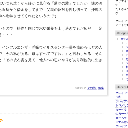
クリエイ
はいつも遠くから静かに見守る「薄味の愛」でしたが 懐の深
て
ら近所から借金をしてまで 父親の反対を押し切って 沖縄の
たくさん
な
学へ進学させてくれたというのです
クレイア
アートサ
いもので 植物と同じで水や栄養を上げ過ぎてもだめだし 足
Categor
う・・・
全て
）インフルエンザ・呼吸ウイルスセンター長を務めるほどの人
で 今の私がある。母はすべてですね。』と言わしめる そん
と「その後ろ姿を見て 他人への思いやりがあり利他的に生き
C
Recent E
00:19 in
その他
|
編集
クレイアー
ラ①
クレイアー
トロメリ
ガーベラ
のガーベ
ガーベラ
y.
ジナルは2
クレイアー