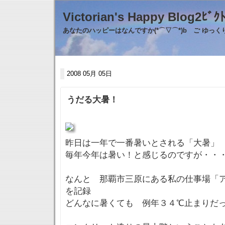
Victorian's Happy Blo
あなたのハッピーはなんですか(*⌒▽⌒*)b ご ゆっ
2008 05月 05日
うだる大暑！
昨日は一年で一番暑いとされる「大暑」
毎年今年は暑い！と感じるのですが・・
なんと 那覇市三原にある私の仕事場「
を記録
どんなに暑くても 例年３４℃止まりだ