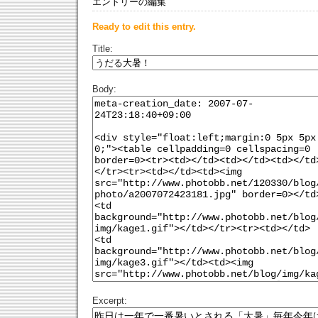
エントリーの編集
Ready to edit this entry.
Title:
Body:
Excerpt: