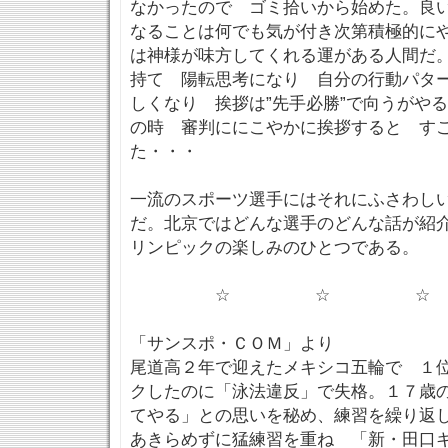
なかったので ゴミ拾いから始めた。良
なることは何でも気が付き次第積極的に
は神様が味方してくれる運がある人間だ
持て 陽転思考になり 自分の行動パタ
しくなり 挨拶は”先手必勝”で向うがや
の時 審判ににこやかに挨拶すると す
た・・・
一流のスポーツ選手にはそれにふさわし
だ。北京ではどんな選手のどんな話が紹
リンピックの楽しみのひとつである。
☆ ☆ ☆
「サンスポ・ＣＯＭ」より
尾道高２年で迎えたメキシコ五輪で １
クしたのに「泳法違反」で失格。１７歳
てやる」との思いを秘め、練習を繰り返
あきらめずに猛練習を重ね 「新・田口