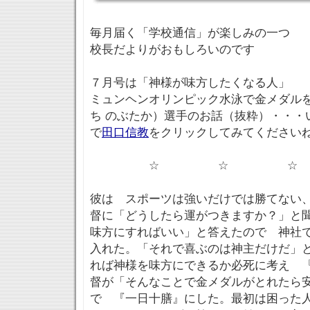
毎月届く「学校通信」が楽しみの一つ
校長だよりがおもしろいのです
７月号は「神様が味方したくなる人」
ミュンヘンオリンピック水泳で金メダル
ち のぶたか）選手のお話（抜粋）・・・
で
田口信教
をクリックしてみてください
☆ ☆ ☆
彼は スポーツは強いだけでは勝てない
督に「どうしたら運がつきますか？」と
味方にすればいい」と答えたので 神社
入れた。「それで喜ぶのは神主だけだ」
れば神様を味方にできるか必死に考え 
督が「そんなことで金メダルがとれたら
で 『一日十膳』にした。最初は困った