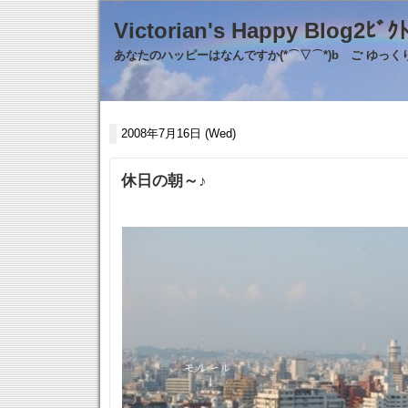
Victorian's Happy Blo
あなたのハッピーはなんですか(*⌒▽⌒*)b ご ゆっ
2008年7月16日 (Wed)
休日の朝～♪