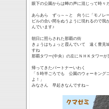
眼下の公園からは蝉の声に混じって時々
あらあら ずっ～～と 向うに「モノレ
ビルの合い間をぬうように現れるので我
んでいます♪
朝日に照らされた那覇の街
きょうはちょっと霞んでいて 遠く豊見
すね
那覇タワー(中央）の左にＮＨＫタワーが
帰ってきたパートナーいわく
「５時半ごろでも 公園のウォーキング
よ！」
みなさん 早起きなんですね～