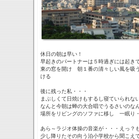
休日の朝は早い！
早起きのパートナーは５時過ぎには起き
東の窓を開け 朝１番の清々しい風を吸
ける
後に残った私・・・
まぶしくて日焼けもするし寝ていられな
なんと今朝は蝉の大合唱でうるさいのな
場所をリビングのソファに移し 一眠り
あら～ラジオ体操の音楽が・・・えっ？
少し降りたその向う泊小学校から聞こえ