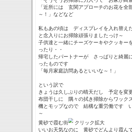
「そうそうお掃除に力入って お家が綺
「近所には 玄関アプローチのお花を全
～！」などなど
私もあの頃は ディスプレイを入れ替え
と念入りにお掃除頑張りましたっけ～
子供達と一緒にチーズケーキやクッキー
ったり・・
帰宅したパートナーが さっぱりと綺麗
ったものです
「毎月家庭訪問あるといいな～！」
という訳で
きょうは久しぶりの晴天だし 予定を変
布団干しに 隅々の拭き掃除からワック
機とモップなので 結構な重労働です 
～
黄砂で霞む街
クリック拡大
いいお天気なのに 黄砂でどんより霞ん