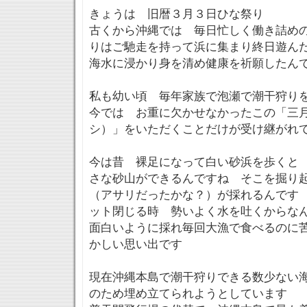
きょうは 旧暦３月３日ひな祭り
古くから沖縄では 毎日忙しく働き詰め
りはご馳走を持って浜に集まり終日遊ん
海水に浸かり身を清め健康を祈願したん
私も幼い頃 毎年家族で泡瀬で潮干狩り
今では お重に欠かせなかったこの「三
シ）」をいただくことだけが受け継がれ
今は昔 裸足になって白い砂浜を歩くと
さな砂山ができるんですね そこを掘り
（アサリだったかな？）が採れるんです
ット閉じる時 勢いよく水を吐くからな
面白いように採れ毎回大漁で食べるのに
かしい思い出です
現在沖縄本島で潮干狩りできる数少ない
のため埋め立てられようとしています