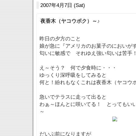
2007年4月7日 (Sat)
夜香木（ヤコウボク）～♪
昨日の夕方のこと
娘が急に『アメリカのお菓子のにおいが
匂いに敏感で それゆえ強い匂いは苦手
え～そう？ 何で夕食時に・・・
ゆっくり深呼吸をしてみると
何と！紛れもなくこれは夜香木（ヤコウ
急いでテラスに走って出ると
わぁ～ほんとに咲いてる！ とってもい
～
だいぶ前になりますが