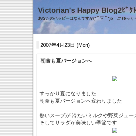
Victorian's Happy Blo
あなたのハッピーはなんですか(*⌒▽⌒*)b ご ゆっ
2007年4月23日 (Mon)
朝食も夏バージョンへ
すっかり夏になりました
朝食も夏バージョンへ変わりました
熱いスープが 冷たいミルクや野菜ジュー
そしてサラダが美味しい季節です