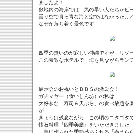
ましたよ！
敷地内の海岸では 気の早い人たちがビ
曇り空で真っ青な海と空ではなかったけ
なぜか落ち着く景色です
四季の無いのが寂しい沖縄ですが リゾ
この素敵なホテルで 海を見ながらラン
展示会のお祝いとＢＢＳの激励会！
ガチマヤー（食いしん坊）の私は
大好きな「寿司＆天ぷら」の食べ放題を
が
きょうは残念ながら この頃のゴタゴタ
懐石料理『四季美膳』をいただきました
丁寧に作られた季節感あふれる「春うら