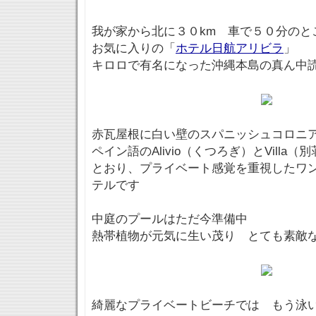
我が家から北に３０km 車で５０分のと
お気に入りの「
ホテル日航アリビラ
」
キロロで有名になった沖縄本島の真ん中
赤瓦屋根に白い壁のスパニッシュコロニ
ペイン語のAlivio（くつろぎ）とVill
とおり、プライベート感覚を重視したワ
テルです
中庭のプールはただ今準備中
熱帯植物が元気に生い茂り とても素敵
綺麗なプライベートビーチでは もう泳