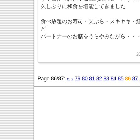
久しぶりに和食を堪能してきました
食べ放題のお寿司・天ぷら・スキヤキ・
ど
パートナーのお膳をうらやみながら・・
2
Page 86/87:
«
‹
79
80
81
82
83
84
85
86
87