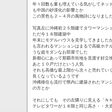
年々回数も量も増えている気がしてネッ
も中国の砂漠化の影響とか
この景色も２～４月の風物詩になりまし
写真左に沖縄初２５階建てタワーマンシ
ただ今１８階建築中
年末にモデルハウスを見学してきました
も言われるマンションはまるで高級ホテ
うな超モダンなお部屋でした
新都心にあって那覇市街地を見渡す好立
あと１０戸だけという人気
それも高価な最上階から次々と売れてい
良くなっているようです
沖縄移住も流行で県内に建築されたマン
の方とか
それにしても その左隣りに見える「Ｎ
テレビタワーが１８階と同じ高さ・・大