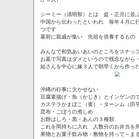
シーミー（清明祭）とは 盆・正月に並
中国から伝わったといわれ 毎年４月に
つです
墓前に親戚が集い 先祖を供養するもの
みんなで和気あいあいのところをスナッ
お墓で写真はダメというので残念ながら
姑さんを中心に嫁３人で朝早くから作っ
沖縄の行事に欠かせない
豆腐素揚げ・魚（かじき）とインゲンの
カステラかまぼこ（黄）・ターンム（田
昆布・ごぼうの煮しめ
お餅はしろ・黒・あんの３種類
これを岡持ちに入れ 人数分のお弁当を
果物とお菓子飲み物・敷物を持って～ま