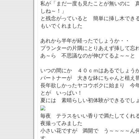
私が「まだ一度も見たことが無いのに 
しね～！」
と残念がっていると 簡単に挿し木でき
もいでくれました
あれから半年が経ったでしょうか・・
プランターの片隅にとりあえず挿して忘
あ～ら 不思議なのが伸びてるよ～～と
いつの間にか ４０ｃｍはあるでしょう
パートナーが 大きな鉢にちゃんと植え
長年欲しかったヤコウボクに始まり 今
とが いっぱい！
夏には 素晴らしい初体験ができるでし
毎夜 テラスをいい香りで満たしてくれ
夜撮ってみました
小さい花ですが 満開で う～～～～ん
す