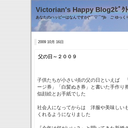
Victorian's Happy Blo
あなたのハッピーはなんですか(*⌒▽⌒*)b ご ゆっ
2009 10月 16日
父の日～２００９
子供たちが小さい頃の父の日といえば 
ージ券」「白髪ぬき券」と書いた手作り
似顔絵とお手紙でした
社会人になってからは 洋服や美味しい
くれるようになりました