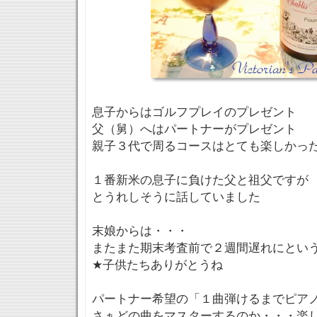
息子からはゴルフプレイのプレゼント
父（舅）へはパートナーがプレゼント
親子３代で周るコースはとても楽しかっ
１番新米の息子に負けた父と祖父ですが
とうれしそうに話していました
末娘からは・・・
またまた期末考査前で２週間遅れにとい
★子供たちありがとうね
パートナー希望の「１曲弾けるまでピア
さぁどの曲をマスターするのか・・・楽し