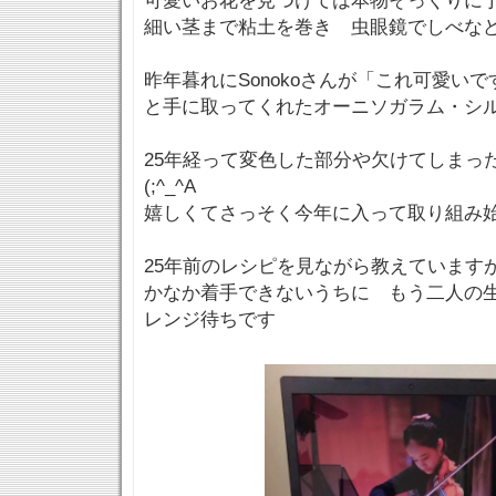
可愛いお花を見つけては本物そっくりに
細い茎まで粘土を巻き 虫眼鏡でしべな
昨年暮れにSonokoさんが「これ可愛い
と手に取ってくれたオーニソガラム・シ
25年経って変色した部分や欠けてしまっ
(;^_^A
嬉しくてさっそく今年に入って取り組み
25年前のレシピを見ながら教えています
かなか着手できないうちに もう二人の
レンジ待ちです