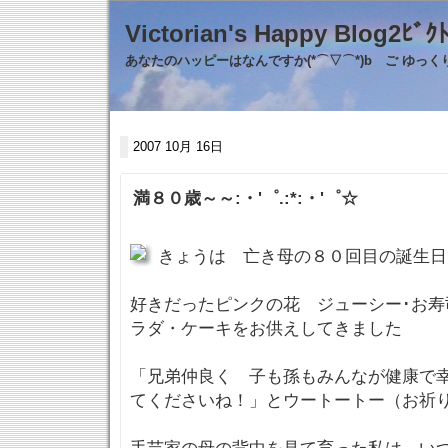
Victorian's Happy Blo
あなたのハッピーはなんですか(*⌒▽⌒*)b ご ゆっ
2007 10月 16日
満８０歳～～:・'゜.:*:・'゜☆
きょうは 亡き母の８０回目の誕生
好きだったピンクの花 ジューシー･お寿
ラダ・ケーキをお供えしてきました
「兄弟仲良く 子も孫もみんなが健康で
てくださいね！」とウートートー（お祈