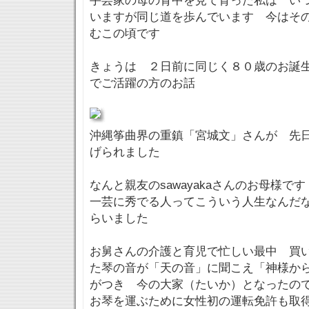
手芸家の母の背中を見て育った私は い
いますが同じ道を歩んでいます 今はそ
むこの頃です
きょうは ２日前に同じく８０歳のお誕
でご活躍の方のお話
沖縄筝曲界の重鎮「宮城文」さんが 先
げられました
なんと親友のsawayakaさんのお母様です
一芸に秀でる人ってこういう人生なんだ
らいました
お舅さんの介護と育児で忙しい最中 買
た琴の音が「天の音」に聞こえ「神様か
がつき 今の大家（たいか）となったの
お琴を運ぶために女性初の運転免許も取