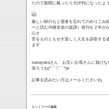
たので新聞に載ったり大評判になったよ
厳しい師のもと寝食を忘れてのめりこみ
ーと読む沖縄音楽の楽譜）発刊を２年が
心さ
苦をものともせず楽しく人生を謳歌する
ます
sawayakaさん お互いお母さんに負
張ろうね(*⌒▽⌒*)b
記事を読みたい方はメールくださいね
エントリーの編集