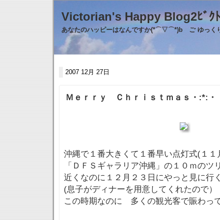
Victorian's Happy Blo
あなたのハッピーはなんですか(*⌒▽⌒*)b ご ゆっ
2007 12月 27日
Ｍｅｒｒｙ Ｃｈｒｉｓｔｍａｓ・:*:・゜
沖縄で１番大きくて１番早い点灯式(１１
「ＤＦＳギャラリア沖縄」の１０ｍのツ
近くなのに１２月２３日にやっと見に行
(息子がディナーを用意してくれたので）
この時期なのに 多くの観光客で賑わっ