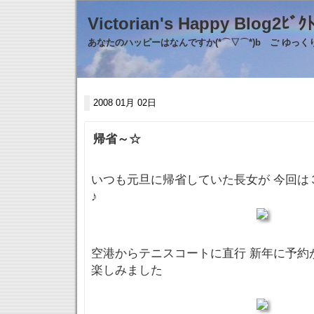
Victorian's Happy Blo
あなたのハッピーはなんですか(*⌒▽⌒*)b ご ゆっ
2008 01月 02日
帰省～☆
いつも元旦に帰省していた長女が 今回は
♪
空港からテニスコートに直行 新年に予約
楽しみました