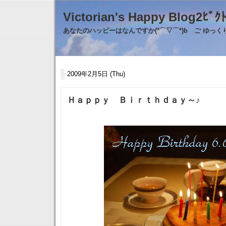
Victorian's Happy Blo
あなたのハッピーはなんですか(*⌒▽⌒*)b ご ゆっ
2009年2月5日 (Thu)
Ｈａｐｐｙ Ｂｉｒｔｈｄａｙ～♪