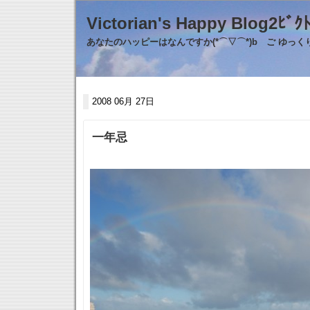
Victorian's Happy Blo
あなたのハッピーはなんですか(*⌒▽⌒*)b ご ゆっ
2008 06月 27日
一年忌