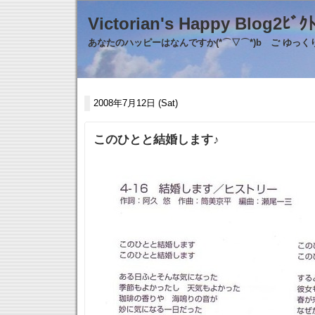
Victorian's Happy Blo
あなたのハッピーはなんですか(*⌒▽⌒*)b ご ゆっ
2008年7月12日 (Sat)
このひとと結婚します♪