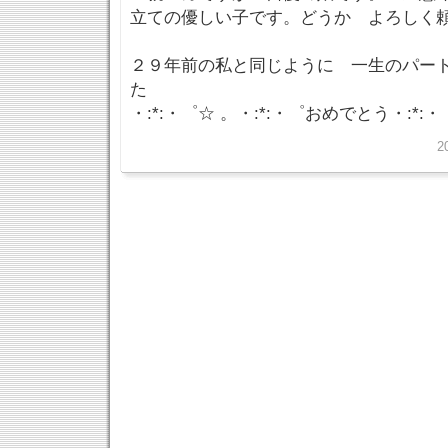
立ての優しい子です。どうか よろしく
２９年前の私と同じように 一生のパー
た
・:*:・゜☆ 。・:*:・゜おめでとう・:*:・
2