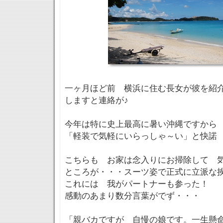
一ヶ月ほど前 横浜に住む長女が彼を紹
しますと連絡が♪
今年は特に史上最高に暑い沖縄ですから
「軽装で気軽にいらっしゃ～い」と快諾
こちらも お家は念入りにお掃除して 
ところが・・・スーツ姿で正式に立派な
これには 我がパートナーも参った！
感動のあまり数分言葉がでず・・・
「親バカですが 自慢の娘です。一生懸