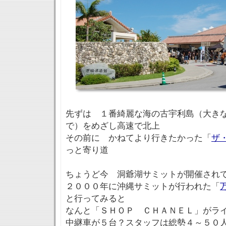
先ずは １番綺麗な海の古宇利島（大き
で）をめざし高速で北上
その前に かねてより行きたかった「
ザ
っと寄り道
ちょうど今 洞爺湖サミットが開催され
２０００年に沖縄サミットが行われた「
と行ってみると
なんと「ＳＨＯＰ ＣＨＡＮＥＬ」がラ
中継車が５台？スタッフは総勢４～５０