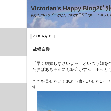
Victorian's Happy Blo
あなたのハッピーはなんですか(*⌒▽⌒*)b ご ゆっ
2008 07月 13日
故郷自慢
「早く結婚しなさいよ～」といつも顔を
たおばあちゃんにも紹介がすみ ホッと
ここを見せたい！あれも食べさせたい！
す