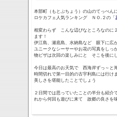
本部町（もとぶちょう）の山のてっぺん
ロケカフェ人気ランキング ＮＯ.２の「
相変わらず こんな辺ぴなところなのに
ます！
伊江島、瀬底島、水納島など 眼下に広
ユニークなシーサーやお花の写真をしっ
物ピザは次回の楽しみにと そこを後に
今日は最高のお天気で 西海岸ずっ～と
時間切れで第一目的の古宇利島には行け
美しさを堪能したことでしょう
２日間では思っていたことの半分も紹介
れから何回も遊びに来て 故郷の良さを