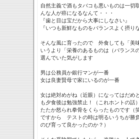
自然主義で酒もタバコも悪いものは一切
んな人が癌になるなんて・・・
『歯と目は宝だから大事にしなさい』
『いつも新鮮なものをバランスよく摂り
そんな風に育ったので 外食しても「美
いうより「栄養のあるものは（バランス
選んでいた気がします
男は公務員か銀行マンが一番
女は良妻賢母で家にいるのが一番
女は絶対めがね（近眼）になってはだめ
も夕食後は勉強禁止！（これホントの話
たたか怒られ拳骨をくらったものです（
ですから テストの時は明るいうちが勝
のび育って良かったのか？）