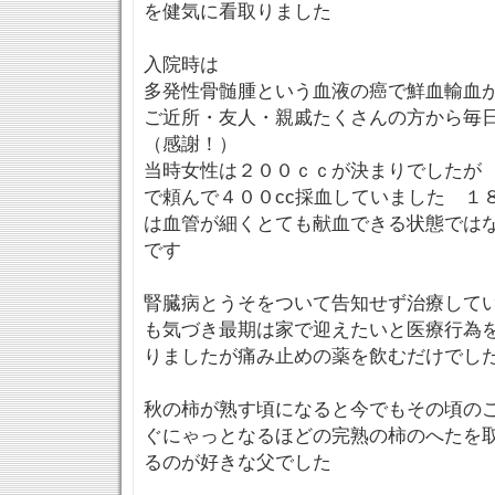
を健気に看取りました
入院時は
多発性骨髄腫という血液の癌で鮮血輸血
ご近所・友人・親戚たくさんの方から毎
（感謝！）
当時女性は２００ｃｃが決まりでしたが
で頼んで４００cc採血していました １
は血管が細くとても献血できる状態では
です
腎臓病とうそをついて告知せず治療して
も気づき最期は家で迎えたいと医療行為
りましたが痛み止めの薬を飲むだけでし
秋の柿が熟す頃になると今でもその頃の
ぐにゃっとなるほどの完熟の柿のへたを
るのが好きな父でした