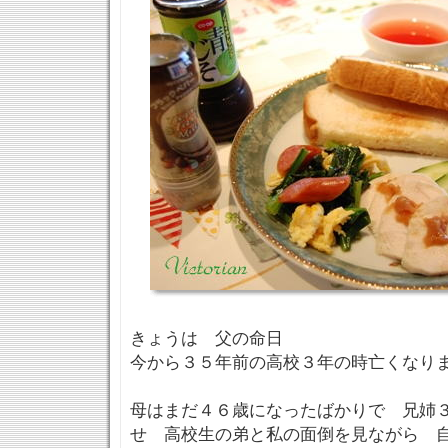
きょうは 父の命日
今から３５年前の高校３年の時亡くな
母はまだ４６歳になったばかりで 兄姉
せ 高校生の弟と私の面倒を見ながら 