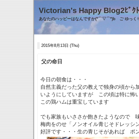
Victorian's Happy Blo
あなたのハッピーはなんですか(*⌒▽⌒*)b ご ゆっ
2015年8月13日 (Thu)
父の命日
今日の朝食は・・・
自然主義だった父の教えで独身の頃から
いようにしていますが この頃は特に怖
この鶏ハムは重宝しています
でも家族もいささか飽きたようなので 
梅肉をのせ「ノンオイル青じそドレッシ
好評です・・・生の青じそがあれば 