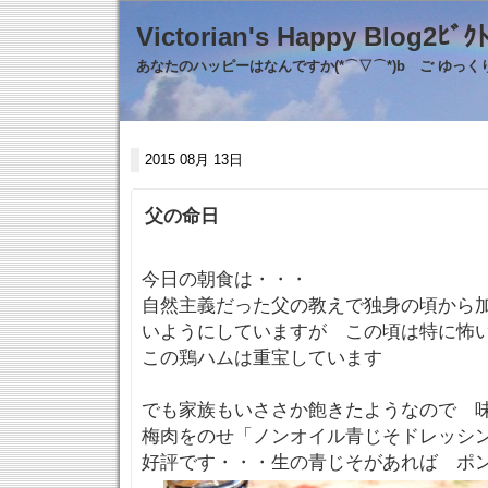
Victorian's Happy Blo
あなたのハッピーはなんですか(*⌒▽⌒*)b ご ゆっ
2015 08月 13日
父の命日
今日の朝食は・・・
自然主義だった父の教えで独身の頃から
いようにしていますが この頃は特に怖
この鶏ハムは重宝しています
でも家族もいささか飽きたようなので 
梅肉をのせ「ノンオイル青じそドレッシ
好評です・・・生の青じそがあれば 