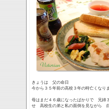
きょうは 父の命日
今から３５年前の高校３年の時亡くな
母はまだ４６歳になったばかりで 兄姉
せ 高校生の弟と私の面倒を見ながら 