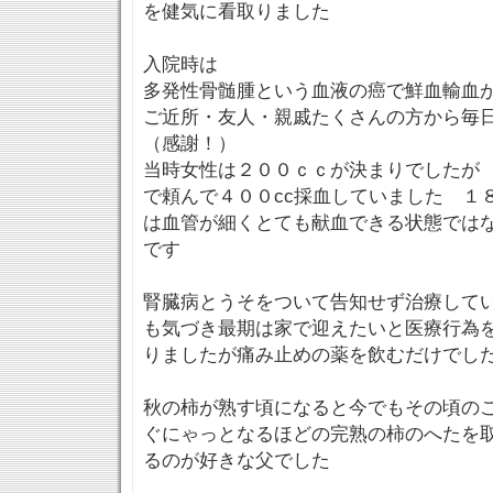
を健気に看取りました
入院時は
多発性骨髄腫という血液の癌で鮮血輸血
ご近所・友人・親戚たくさんの方から毎
（感謝！）
当時女性は２００ｃｃが決まりでしたが
で頼んで４００cc採血していました １
は血管が細くとても献血できる状態では
です
腎臓病とうそをついて告知せず治療して
も気づき最期は家で迎えたいと医療行為
りましたが痛み止めの薬を飲むだけでし
秋の柿が熟す頃になると今でもその頃の
ぐにゃっとなるほどの完熟の柿のへたを
るのが好きな父でした