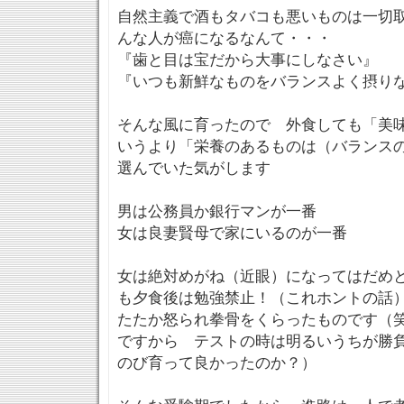
自然主義で酒もタバコも悪いものは一切
んな人が癌になるなんて・・・
『歯と目は宝だから大事にしなさい』
『いつも新鮮なものをバランスよく摂り
そんな風に育ったので 外食しても「美
いうより「栄養のあるものは（バランス
選んでいた気がします
男は公務員か銀行マンが一番
女は良妻賢母で家にいるのが一番
女は絶対めがね（近眼）になってはだめ
も夕食後は勉強禁止！（これホントの話
たたか怒られ拳骨をくらったものです（
ですから テストの時は明るいうちが勝
のび育って良かったのか？）