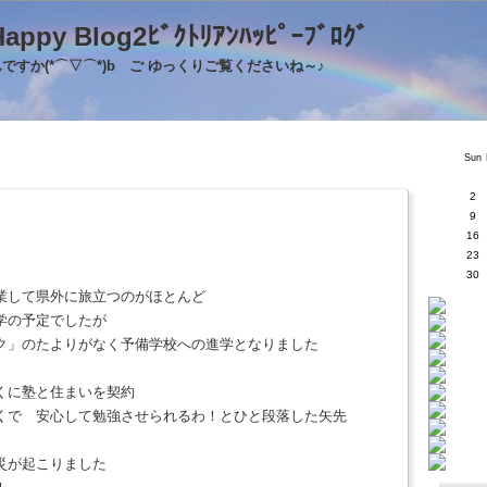
's Happy Blog2ﾋﾞｸﾄﾘｱﾝﾊｯﾋﾟｰﾌﾞﾛｸ
すか(*⌒▽⌒*)b ご ゆっくりご覧くださいね～♪
Sun
2
9
16
23
30
業して県外に旅立つのがほとんど
学の予定でしたが
ク」のたよりがなく予備学校への進学となりました
くに塾と住まいを契約
くで 安心して勉強させられるわ！とひと段落した矢先
災が起こりました