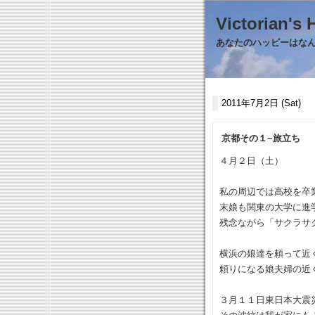
Victorian
あなたのハッピーはなんで
2011年7月2日 (Sat)
京都その１~旅立ち
４月２日（土）
私の周辺では高校を卒
末娘も関東の大学に進
残念ながら「サクラサ
横浜の娘達を頼って近
頼りになる娘夫婦の近
３月１１日東日本大震