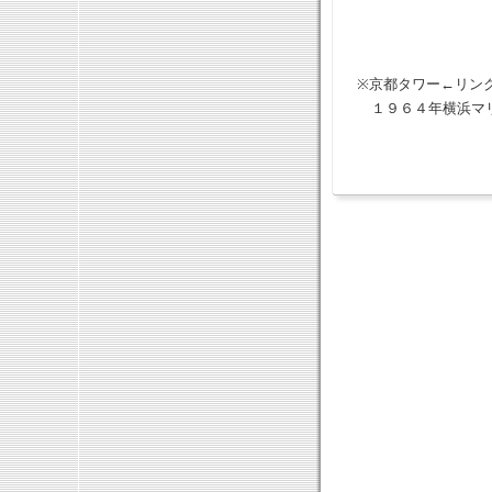
※京都タワー←リン
１９６４年横浜マリ