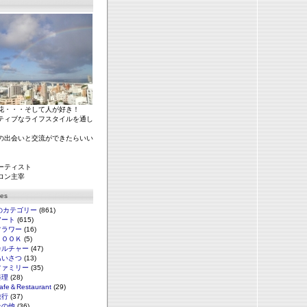
花・・・そして人が好き！
ティブなライフスタイルを通し
の出会いと交流ができたらいい
ーティスト
ロン主宰
ies
のカテゴリー
(861)
アート
(615)
フラワー
(16)
ＢＯＯＫ
(5)
カルチャー
(47)
あいさつ
(13)
ファミリー
(35)
料理
(28)
afe＆Restaurant
(29)
旅行
(37)
その他
(36)