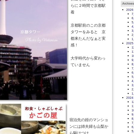
Archives
らに２時間で京都駅
2026
着
7
6
5
京都駅前のこの京都
4
3
タワーをみると 京
2
都来たんだなぁと実
1
2025
感！
1
1
1
大学時代から変わっ
9
ていません
8
7
6
5
4
3
2
1
2024
1
1
1
9
8
宿泊先の姪のマンショ
7
ンには姉夫婦も山梨か
6
5
ら駆けつけ