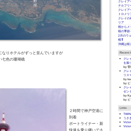
クレイアー
ナルフリ
クレイアー
トロメリ
クレイの
リア
桜からメ
桜の季節
2月のウ
桜❣
沖縄は桜
になりホテルがずっと並んでいますが
Recent
い七色の珊瑚礁
クレイ
を振
by 菅
クレイ
リス
by ka
by ビ
クレイ
ゼン
by Ky
by ビ
Links
２時間で神戸空港に
TWI
到着
うさ
Victo
ポートライナー・新
Victo
快速を乗り継いでさ