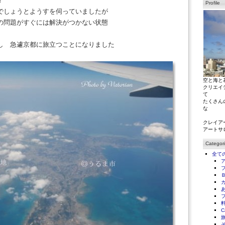
！
Profile
でしょうとようすを伺っていましたが
の問題がすぐには解決がつかない状態
し 急遽京都に旅立つことになりました
空と海と
クリエイ
て
たくさん
な
クレイア
アートサ
Categor
全て
C