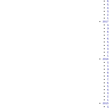
6
5
4
3
2
1
2017
1
1
8
7
6
5
4
3
2
1
2016
1
1
1
9
8
7
6
5
4
3
2
1
2015
1