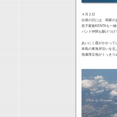
４月２日
出発の日には 両家の
息子家族KENTAも一
バンド仲間も駆けつけ
あいにく霞がかかって
本島の東海岸沿いを北
泡瀬埋立地がくっきり