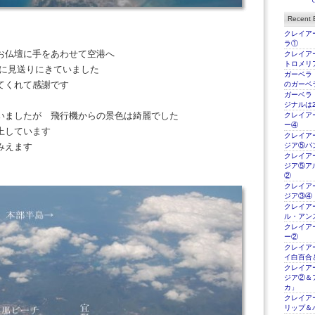
Recent E
クレイアー
ラ①
お仏壇に手をあわせて空港へ
クレイアー
トロメリ
緒に見送りにきていました
ガーベラ
てくれて感謝です
のガーベ
ガーベラ
ジナルは2
いましたが 飛行機からの景色は綺麗でした
クレイアー
ー④
上しています
クレイアー
みえます
ジア⑤パ
クレイアー
ジア⑤ア
②
クレイアー
ジア③④
クレイアー
ル・アン
クレイアー
ー②
クレイアー
イ白百合
クレイアー
ジア②＆
カ」
クレイアー
リップ＆