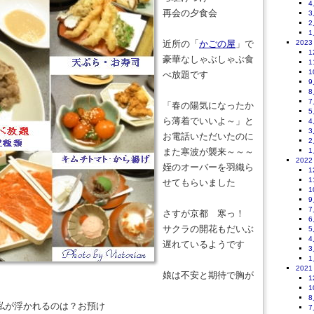
4
再会の夕食会
3
2
1
近所の「
かごの屋
」で
2023
1
豪華なしゃぶしゃぶ食
1
1
べ放題です
9
8
7
「春の陽気になったか
5
ら薄着でいいよ～」と
4
3
お電話いただいたのに
2
また寒波が襲来～～～
1
2022
姪のオーバーを羽織ら
1
1
せてもらいました
1
9
7
さすが京都 寒っ！
6
サクラの開花もだいぶ
5
4
遅れているようです
3
1
2021
娘は不安と期待で胸が
1
1
8
私が浮かれるのは？お預け
7