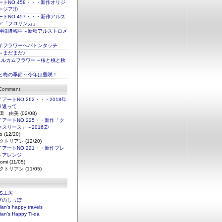
トNO.458・・・新作オリジ
ージア①
トNO.457・・・新作アルス
ア「フロリンカ」
神様降臨中～新種アルストロメ
イフラワーへバトンタッチ
～まだまだ♪
ェルカムフラワー～桜と桃と秋
と梅の季節～今年は豊咲！
 Comment
アートNO.262・・・2018年
り返って
田 由美 (02/08)
アートNO.225・・新作「ク
マスリース」～2016②
o (12/20)
クトリアン (12/20)
アートNO.221・・新作プレ
トアレンジ
omi (11/05)
クトリアン (11/05)
NS工房
ぎのしっぽ
rian's happy travels
rian's Happy Ti-da